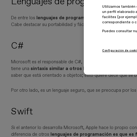
Lenguajes de programación: Ja
Utilizamos también 
un perfil elaborado 
facilites (por ejemp
De entre los
lenguajes de programación que se usan en el
correspondiente o c
Cabe destacar su portabilidad y fácil ejecución desde varias 
Puedes consultar n
C#
Configuración de cook
Microsoft es el responsable de C#, que
se orienta principa
tiene una
sintaxis similar a otros lenguajes de la familia
saber que está orientado a objetos; esto quiere decir que se b
Por otro lado, es un lenguaje seguro, que se preocupa por los
Swift
Si el anterior lo desarrolla Microsoft, Apple hace lo propio co
diferencia de otros
lenguajes de programación es que es f