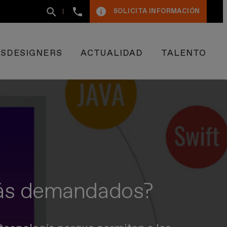
+34
SOLICITA INFORMACIÓN
93
400
50
09
ESDESIGNERS
ACTUALIDAD
TALENTO
más demandados?