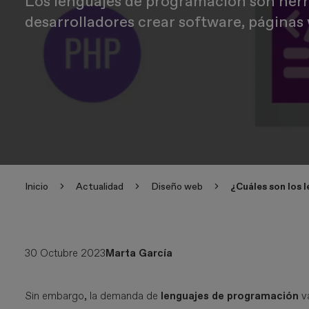
Los lenguajes de programación son herr
desarrolladores crear software, página
Inicio
Actualidad
Diseño web
¿Cuáles son los
30 Octubre 2023
Marta García
Sin embargo, la demanda de
lenguajes de programación
va