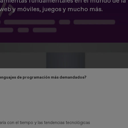
amientas fundamentales en el mundo de la 
s web y móviles, juegos y mucho más.
 lenguajes de programación más demandados?
ría con el tiempo y las tendencias tecnológicas