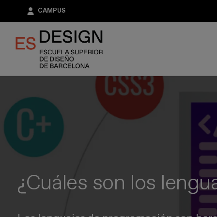
Pasar
CAMPUS
al
contenido
principal
¿Cuáles son los leng