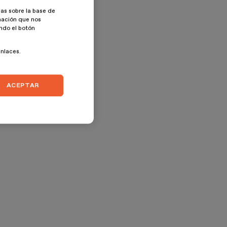
as sobre la base de
rmación que nos
ando el botón
enlaces.
ACEPTAR