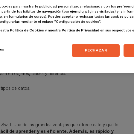
va
cookies para mostrarte publicidad personalizada relacionada con tus preferenci
a partir de tus hábitos de navegación (por ejemplo, páginas visitadas) y la info
lo, en formularios de cursos). Puedes aceptar o rechazar todas las cookies puls
 desarrollo empresarial, este es de los más importantes
.
onfigurarlas mediante el enlace “Configuración de cookies”.
plataformas; por eso es una opción popular.
uestra
Política de Cookies
y nuestra
Política de Privacidad
en sus respectivos 
ies
RECHAZAR
lmente a Windows y juegos que usan el motor Unity.
C#
 C
(como C++ y Java), lo que facilita su aprendizaje. Hay que
asa en objetos, clases y herencia.
 tipos de datos.
n Swift. Una de las grandes ventajas que ofrece este y que lo
ácil de aprender y es eficiente. Además, es rápido y