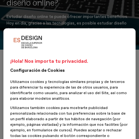
diseño online?
Estudiar diseño online te puede ofrecer importantes beneficios.
Hoy en día, gracias a las tecnologías, es posible estudiar diseño
desde cualquier lugar, de una forma muy práctica, sin perder la
oportunidad de adquirir toda la experiencia y conocimiento.
Inicio
Actualidad
Diseño
¡Hola! Nos importa tu privacidad.
¿En qué me beneficia estudiar diseño online?
Configuración de Cookies
Utilizamos cookies y tecnologías similares propias y de terceros
para diferenciar tu experiencia de las de otros usuarios, para
10 Junio 2018
Antonio Ruiz
identificarte como usuario, para analizar el uso del Site, así como
para elaborar modelos analíticos.
Utilizamos también cookies para mostrarte publicidad
personalizada relacionada con tus preferencias sobre la base de
un perfil elaborado a partir de tus hábitos de navegación (por
ejemplo, páginas visitadas) y la información que nos facilites (por
ejemplo, en formularios de cursos). Puedes aceptar o rechazar
todas las cookies pulsando el botón correspondiente o