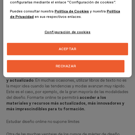
configurarlas mediante el enlace “Configuración de cookies”.
Puedes consultar nuestra
Política de Cookies
y nuestra
Política
de Privacidad
en sus respectivos enlaces.
Configuración de cookies
ACEPTAR
Estudiar diseño online con los recursos más actualizados
RECHAZAR
Una de las principales ventajas de estudiar diseño online es el
hecho que tendrás
acceso al material didáctico más reciente
y actualizado
. En muchas ocasiones, utilizar libros de texto no es
la mejor idea cuando las tendencias y modas avanzan muy rápido.
Este es el caso, por ejemplo, de la gran mayoría de las modalidades
del diseño. Formarte online te permitirá
acceder a los
materiales y recursos más actualizados, más innovadores y
más imprescindibles para tu formación.
Estudiar diseño online no supone límites
Otra de las muchas ventajas de los cursos de máster de diseño