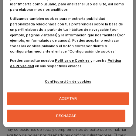
identificarte como usuario, para analizar el uso del Site, así como
para elaborar modelos analíticos.
Utilizamos también cookies para mostrarte publicidad
personalizada relacionada con tus preferencias sobre la base de
un perfil elaborado a partir de tus hábitos de navegación (por
ejemplo, páginas visitadas) y la información que nos facilites (por
ejemplo, en formularios de cursos). Puedes aceptar o rechazar
todas las cookies pulsando el botón correspondiente o
configurarlas mediante el enlace “Configuración de cookies”.
Puedes consultar nuestra
Política de Cookies
y nuestra
Política
de Privacidad
en sus respectivos enlaces.
Configuración de cookies
ACEPTAR
Moda basada en la ilustración
RECHAZAR
Conocemos sobre todo a diseñadores de moda que realizan
colecciones completas basadas en su propia visión. Pero también
hay colecciones de ropa y complementos de éxito que no habrían
existido de no ser por diseñadores gráficos o ilustradores. El caso