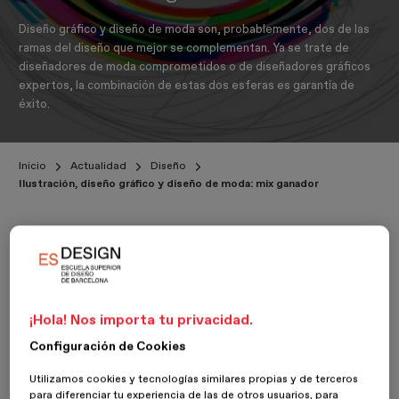
Diseño gráfico y diseño de moda son, probablemente, dos de las
ramas del diseño que mejor se complementan. Ya se trate de
diseñadores de moda comprometidos o de diseñadores gráficos
expertos, la combinación de estas dos esferas es garantía de
éxito.
Inicio
Actualidad
Diseño
Ilustración, diseño gráfico y diseño de moda: mix ganador
16 Febrero 2018
Antonio Ruiz
¡Hola! Nos importa tu privacidad.
Configuración de Cookies
Utilizamos cookies y tecnologías similares propias y de terceros
para diferenciar tu experiencia de las de otros usuarios, para