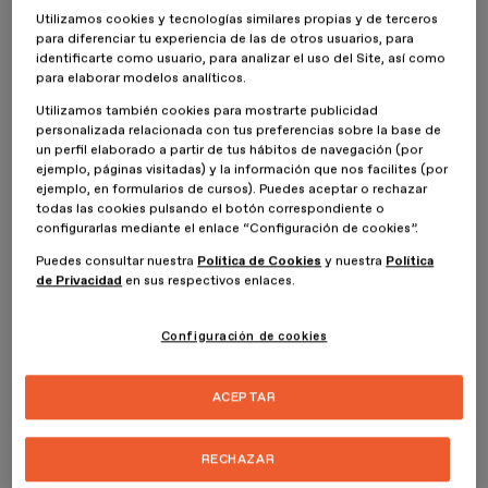
Utilizamos cookies y tecnologías similares propias y de terceros
para diferenciar tu experiencia de las de otros usuarios, para
identificarte como usuario, para analizar el uso del Site, así como
Buck
para elaborar modelos analíticos.
Si has estado viviendo debajo de una piedra desde 2004
Utilizamos también cookies para mostrarte publicidad
posiblemente aún no conoces los trabajos de Buck.
Los mejores
personalizada relacionada con tus preferencias sobre la base de
diseñadores del mundo se pelean para trabajar en este
un perfil elaborado a partir de tus hábitos de navegación (por
estudio
y solo algunos son los afortunados que lo consiguen. Este
ejemplo, páginas visitadas) y la información que nos facilites (por
estudio se denomina como
una empresa creativa, global e
ejemplo, en formularios de cursos). Puedes aceptar o rechazar
todas las cookies pulsando el botón correspondiente o
impulsada por el talento
. Buck ha construido un hogar para los
configurarlas mediante el enlace “Configuración de cookies”.
soñadores y creadores más talentosos del mundo en una cultura
colaborativa, libre de ego, que genera asociación y ambición
Puedes consultar nuestra
Política de Cookies
y nuestra
Política
creativa.
de Privacidad
en sus respectivos enlaces.
Todas las marcas más importantes del mundo han colaborado con
Configuración de cookies
ellos,
Google, Apple, Microsoft, IBM, Coca Cola, Facebook, 
Instagram, McDonalds, MTV, ESPN, Nike
…y así hasta el infinito.
Fueron los pioneros en esto del Motion y supieron adaptarse a las
ACEPTAR
necesidades del mercado para convertirse en el monstruo
creativo que es hoy en día. Evidentemente esto no se consigue de
un día para el otro.
El éxito de Buck ha sido mantener
RECHAZAR
relaciones de confianza con sus clientes y generar una
cartera de expansión a través de sus colaboradores
,