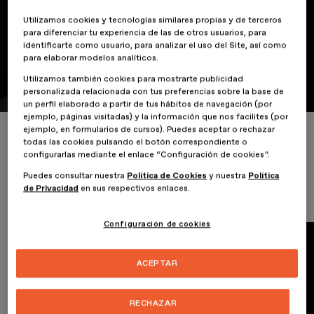
Utilizamos cookies y tecnologías similares propias y de terceros
para diferenciar tu experiencia de las de otros usuarios, para
identificarte como usuario, para analizar el uso del Site, así como
para elaborar modelos analíticos.
Conferencia
¿Sabes cómo piensas?
Utilizamos también cookies para mostrarte publicidad
personalizada relacionada con tus preferencias sobre la base de
un perfil elaborado a partir de tus hábitos de navegación (por
ejemplo, páginas visitadas) y la información que nos facilites (por
ejemplo, en formularios de cursos). Puedes aceptar o rechazar
Inicio
ESDESIGNERS
¿Sabes cómo piensas?
todas las cookies pulsando el botón correspondiente o
configurarlas mediante el enlace “Configuración de cookies”.
Puedes consultar nuestra
Política de Cookies
y nuestra
Política
de Privacidad
en sus respectivos enlaces.
Configuración de cookies
ACEPTAR
RECHAZAR