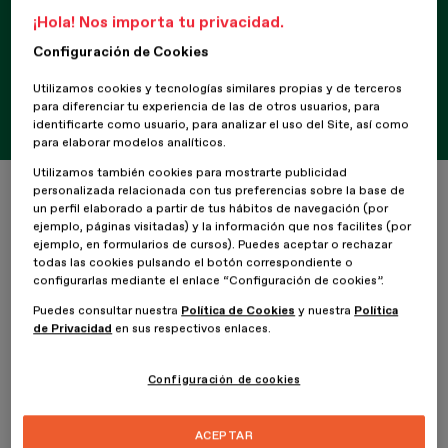
¡Hola! Nos importa tu privacidad.
Configuración de Cookies
¿Aún no conoces Serifalaris?
Utilizamos cookies y tecnologías similares propias y de terceros
para diferenciar tu experiencia de las de otros usuarios, para
15 de septiembre de 2020
identificarte como usuario, para analizar el uso del Site, así como
para elaborar modelos analíticos.
Utilizamos también cookies para mostrarte publicidad
Inicio
ESDESIGNERS
¿Aún no conoces Serifalaris?
personalizada relacionada con tus preferencias sobre la base de
un perfil elaborado a partir de tus hábitos de navegación (por
ejemplo, páginas visitadas) y la información que nos facilites (por
ejemplo, en formularios de cursos). Puedes aceptar o rechazar
todas las cookies pulsando el botón correspondiente o
configurarlas mediante el enlace “Configuración de cookies”.
Puedes consultar nuestra
Política de Cookies
y nuestra
Política
Si aún no conoces
Serifalaris
, te contamos a continuación en qué
de Privacidad
en sus respectivos enlaces.
consiste este evento, y por qué no te lo puedes perder si eres un
profesional del diseño.
Configuración de cookies
Serifalaris es un
evento anual sobre diseño gráfico que se
celebra en el municipio de Getxo
. Concretamente, la edición de
ACEPTAR
este año 2020 tendrá lugar en un
autocine
, al que se podrá