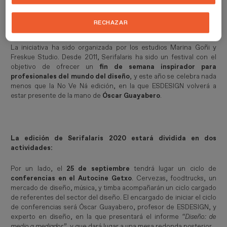
acudir en coche o a pie
, para disfrutar del ciclo de conferencias
que tendrá lugar el día 25 de septiembre. Se trata del primer
RECHAZAR
evento de la zona norte creado por y para diseñadores.
La iniciativa ha sido organizada por los estudios Marina Goñi y
Freskue Studio. Desde 2011, Serifalaris ha sido un festival con el
objetivo de ofrecer un
fin de semana inspirador para
profesionales del mundo del diseño
, y este año se celebra nada
menos que la No Ve Ná edición, en la que ESDESIGN volverá a
estar presente de la mano de
Óscar Guayabero
.
La edición de Serifalaris 2020 estará dividida en dos
actividades:
Por un lado, el
25 de septiembre
tendrá lugar un ciclo de
conferencias en el Autocine Getxo
. Cervezas, foodtrucks, un
mercado de diseño, música, y timba acompañarán un ciclo cargado
de referentes del sector del diseño. El encargado de iniciar el ciclo
de conferencias será Óscar Guayabero, profesor de ESDESIGN, y
experto en diseño, en la que presentará el informe
“Diseño: de 
medio a mediador”
, y que dará lugar a una mesa redonda posterior.