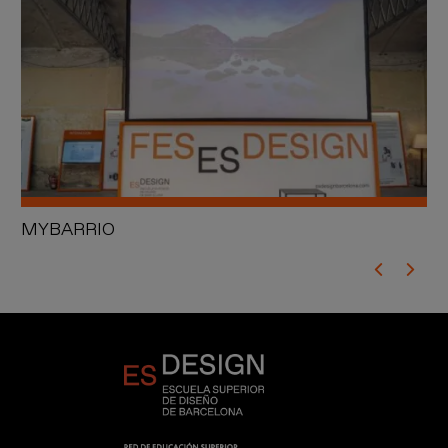
MYBARRIO
Se