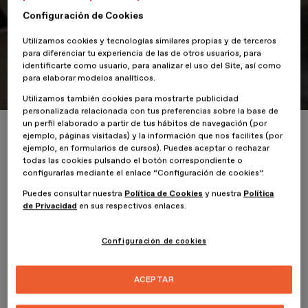
participan en Los premios ADG
Configuración de Cookies
Laus 2019
Utilizamos cookies y tecnologías similares propias y de terceros
para diferenciar tu experiencia de las de otros usuarios, para
Mejores proyectos en más de 50 apartados de cinco categorías
identificarte como usuario, para analizar el uso del Site, así como
para elaborar modelos analíticos.
del diseño
Utilizamos también cookies para mostrarte publicidad
personalizada relacionada con tus preferencias sobre la base de
un perfil elaborado a partir de tus hábitos de navegación (por
Inicio
ESDESIGNERS
Alumn@s de ESDESIGN participan en Los prem
ejemplo, páginas visitadas) y la información que nos facilites (por
ejemplo, en formularios de cursos). Puedes aceptar o rechazar
todas las cookies pulsando el botón correspondiente o
configurarlas mediante el enlace “Configuración de cookies”.
Puedes consultar nuestra
Política de Cookies
y nuestra
Política
20 Febrero 2019
de Privacidad
en sus respectivos enlaces.
Gráfico y Editorial
Configuración de cookies
Este año los alumnos de ESDESIGN participarán en los premios
LAUS 2019. Cada año
los Premios ADG Laus de Diseño Gráfico y
ACEPTAR
Comunicación Visual
reconocen los mejores proyectos en más
de 50 apartados de cinco categorías del diseño.