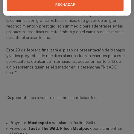
RECHAZAR
Los premios LAUS se centran en el objetivo de su institución
organizadora, con el fin de dar a conocer la importancia global de
la comunicación gráfica. Estos premios, que gozan de un gran
reconocimiento y prestigio, son un medio para adentrarse en las
propuestas creativas en este ámbito y en el camino de las mismas
durante el presente año.
Este 28 de febrero finalizará el plazo de presentación de trabajos
y varios proyectos de nuestros alumnos fueron inscritos para esta
convocatoria de alcance internacional, posteriormente el 13 de
junio sabremos quién es el ganador en la ceremonia “Nit ADG
Laus”.
Os presentamos a nuestros alumnos participantes,
Proyecto:
Musicspots
por alumna Paulina Solis
Proyecto:
Taste The Wild: Filson Mealpack
por alumno Brian