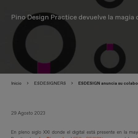
Pino Design Practice devuelve la magia d
Inicio
ESDESIGNERS
ESDESIGN anuncia su colabo
29 Agosto 2023
En pleno siglo XXI donde el digital está presente en la ma