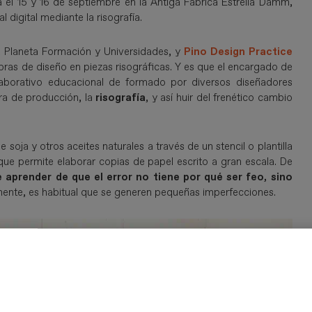
 el 15 y 16 de septiembre en la Antiga Fàbrica Estrella Damm,
 digital mediante la risografía.
a Planeta Formación y Universidades, y
Pino Design Practice
ras de diseño en piezas risográficas. Y es que el encargado de
aborativo educacional de formado por diversos diseñadores
ra de producción, la
risografía
, y así huir del frenético cambio
 soja y otros aceites naturales a través de un stencil o plantilla
ue permite elaborar copias de papel escrito a gran escala. De
aprender de que el error no tiene por qué ser feo, sino
amente, es habitual que se generen pequeñas imperfecciones.