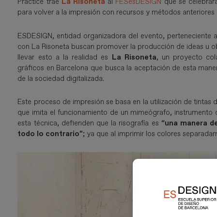
Practice trae
La Risoneta
al
FESesDESIGN
que se celebrará
para volver a la impresión con recursos y métodos anteriores al
ESDESIGN, entidad organizadora del evento, perteneciente 
con La Risoneta buscan promover la producción de ideas u ob
llevar esto a la realidad es
La Risoneta
, un proyecto col
gráficos en Barcelona que busca la aceptación de esta mane
de la sociedad digitalizada.
Este proceso de impresión se basa en la utilización de tintas de
que imita el funcionamiento de un mimeógrafo, instrumento q
esta técnica, defienden que la risografía es
“una manera de 
todo lo contrario”
; ya que al imprimir los colores separad
Imagen