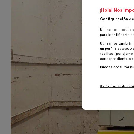
¡Hola! Nos impo
Configuración de
Utilizamos cookies y
para identificarte c
Utilizamos también 
un perfil elaborado 
facilites (por ejemp
correspondiente o c
Puedes consultar n
Configuración de cook