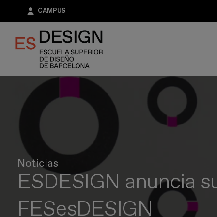
Pasar
CAMPUS
al
contenido
principal
Noticias
ESDESIGN anuncia su 
FESesDESIGN