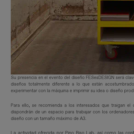
Su presencia en el evento del diseño FESesDESIGN será clave
diseños totalmente diferente a lo que están acostumbrados
experimentar con la máquina e imprimir su idea o diseño produci
Para ello, se recomienda a los interesados que traigan el
dispondrán de un espacio para trabajar con los ordenadores 
diseño con un tamaño máximo de A3.
La actividad ofrecida por Pino Riso Lab, así como las con