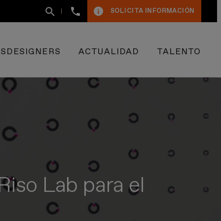
+34
SOLICITA INFORMACIÓN
93
400
50
09
ESDESIGNERS
ACTUALIDAD
TALENTO
iso Lab para el