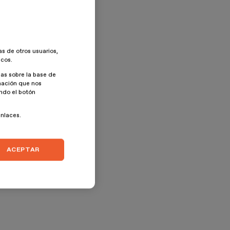
as de otros usuarios,
icos.
as sobre la base de
rmación que nos
ando el botón
enlaces.
ACEPTAR