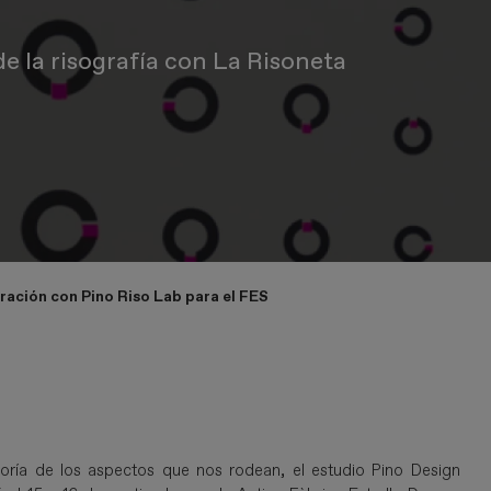
e la risografía con La Risoneta
ración con Pino Riso Lab para el FESesDESIGN
yoría de los aspectos que nos rodean, el estudio Pino Design