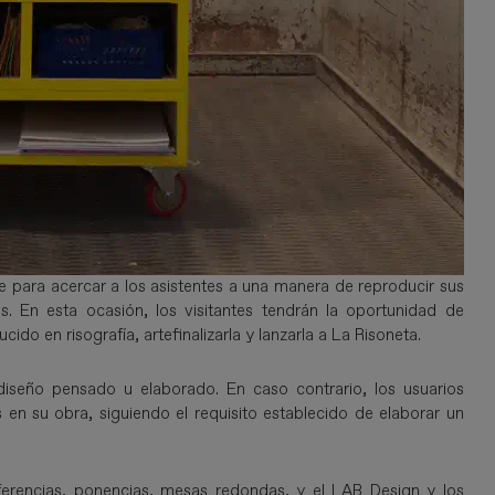
 para acercar a los asistentes a una manera de reproducir sus
. En esta ocasión, los visitantes tendrán la oportunidad de
do en risografía, artefinalizarla y lanzarla a La Risoneta.
 diseño pensado u elaborado. En caso contrario, los usuarios
en su obra, siguiendo el requisito establecido de elaborar un
ferencias, ponencias, mesas redondas, y el LAB Design y los