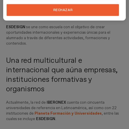
Iberonex
favorece la unión constante entre el ámbito académico y
el profesional, proyectando internacionalmente
líderes, casos
RECHAZAR
de éxito, estudios de referencia e ingenio
.
ESDESIGN
se une como escuela con el objetivo de crear
oportunidades internacionales y experiencias únicas para el
alumnado a través de diferentes actividades, formaciones y
contenidos.
Una red multicultural e
internacional que aúna empresas,
instituciones formativas y
organismos
Actualmente, la red de
IBERONEX
cuenta con cincuenta
universidades de referencia en Latinoamérica, así como con 22
instituciones de
Planeta Formación y Universidades
, entre las
cuales se incluye
ESDESIGN
.