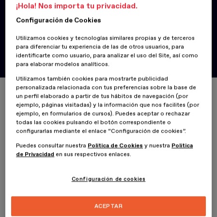
¡Hola! Nos importa tu privacidad.
Configuración de Cookies
Noticias
ESDESIGN formará parte de
Utilizamos cookies y tecnologías similares propias y de terceros
para diferenciar tu experiencia de las de otros usuarios, para
Iberonex
identificarte como usuario, para analizar el uso del Site, así como
para elaborar modelos analíticos.
Utilizamos también cookies para mostrarte publicidad
personalizada relacionada con tus preferencias sobre la base de
Inicio
ESDESIGNERS
ESDESIGN formará parte de Iberonex
un perfil elaborado a partir de tus hábitos de navegación (por
ejemplo, páginas visitadas) y la información que nos facilites (por
ejemplo, en formularios de cursos). Puedes aceptar o rechazar
todas las cookies pulsando el botón correspondiente o
configurarlas mediante el enlace “Configuración de cookies”.
27 Abril 2022
Puedes consultar nuestra
Política de Cookies
y nuestra
Política
de Privacidad
en sus respectivos enlaces.
ESDESIGN
pasará a formar parte de
IBERONEX
, una red de
universidades, empresas y organismos internacionales que
Configuración de cookies
colaboran para ofrecer
conexiones multiculturales
promoviendo la internacionalización de la educación superior en
Latino América.
ACEPTAR