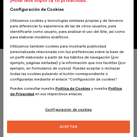
ESDESIGN refuerza la formación
¡Hola! Nos importa tu privacidad.
Configuración de Cookies
en diseño de espacios con
certificaciones oficiales de
Utilizamos cookies y tecnologías similares propias y de terceros
para diferenciar tu experiencia de las de otros usuarios, para
Autodesk
identificarte como usuario, para analizar el uso del Site, así como
para elaborar modelos analíticos.
Utilizamos también cookies para mostrarte publicidad
personalizada relacionada con tus preferencias sobre la base de
Inicio
ESDESIGNERS
ESDESIGN refuerza la formación en diseño de es
un perfil elaborado a partir de tus hábitos de navegación (por
ejemplo, páginas visitadas) y la información que nos facilites (por
ejemplo, en formularios de cursos). Puedes aceptar o rechazar
todas las cookies pulsando el botón correspondiente o
configurarlas mediante el enlace “Configuración de cookies”.
Puedes consultar nuestra
Política de Cookies
y nuestra
Política
19 Febrero 2025
de Privacidad
en sus respectivos enlaces.
ESDESIGN, parte de Planeta Formación y Universidades, sigue
Configuración de cookies
apostando por la excelencia académica y la conexión con el
mercado profesional. C
omo parte de esta visión, a los
estudiantes de los másters del Área de Espacios se les
ACEPTAR
brinda la posibilidad de certificarse en Autodesk, un
referente en software para el diseño y la arquitectura.