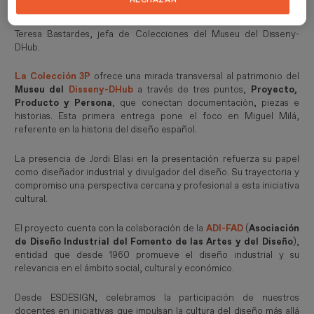
perteneciente a
Planeta Formación y Universidades
, junto a
Albert Díaz, responsable de la Biblioteca y Archivo del Diseño, y
Teresa Bastardes, jefa de Colecciones del Museu del Disseny-
DHub.
La Colección 3P
ofrece una mirada transversal al patrimonio del
Museu del
Disseny-DHub
a través de tres puntos,
Proyecto,
Producto y Persona
, que conectan documentación, piezas e
historias. Esta primera entrega pone el foco en Miguel Milá,
referente en la historia del diseño español.
La presencia de Jordi Blasi en la presentación refuerza su papel
como diseñador industrial y divulgador del diseño. Su trayectoria y
compromiso una perspectiva cercana y profesional a esta iniciativa
cultural.
El proyecto cuenta con la colaboración de la
ADI-FAD
(
Asociación
de Diseño Industrial del Fomento de las Artes y del Diseño
),
entidad que desde 1960 promueve el diseño industrial y su
relevancia en el ámbito social, cultural y económico.
Desde ESDESIGN, celebramos la participación de nuestros
docentes en iniciativas que impulsan la cultura del diseño más allá