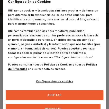
Configuración de Cookies
Colección 3P del Disseny Hub
Barcelona
Utilizamos cookies y tecnologías similares propias y de terceros
para diferenciar tu experiencia de las de otros usuarios, para
identificarte como usuario, para analizar el uso del Site, así como
La Colección 3P arranca con un volumen dedicado a Miguel Milá,
para elaborar modelos analíticos.
figura clave del diseño español
Utilizamos también cookies para mostrarte publicidad
personalizada relacionada con tus preferencias sobre la base de
un perfil elaborado a partir de tus hábitos de navegación (por
ejemplo, páginas visitadas) y la información que nos facilites (por
Inicio
ESDESIGNERS
Jordi Blasi, docente de ESDESIGN, participa en 
ejemplo, en formularios de cursos). Puedes aceptar o rechazar
todas las cookies pulsando el botón correspondiente o
configurarlas mediante el enlace “Configuración de cookies”.
Puedes consultar nuestra
Política de Cookies
y nuestra
Política
de Privacidad
en sus respectivos enlaces.
4 Septiembre 2025
Configuración de cookies
El próximo martes 9 de septiembre a las 18:30 h, el Disseny Hub
Barcelona acogerá la presentación de la nueva
Colección 3P
, que
se inaugura con un volumen dedicado a una figura clave del diseño
ACEPTAR
español:
Miguel Milá
.
En el acto participará Jordi Blasi,
diseñador industrial y director del programa del
Máster en
Diseño de Producto y Modelado Digital
de ESDESIGN,
RECHAZAR