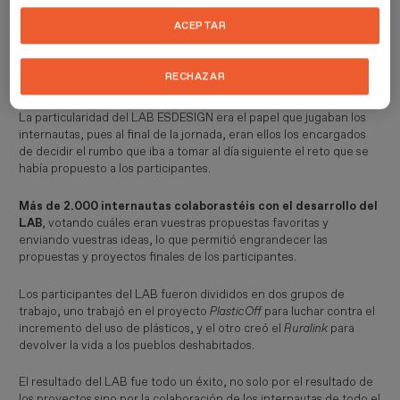
mundo del diseño como
Lo Siento
,
Vasava
,
Alejandro
ACEPTAR
Masferrer
,
Kings of Mambo
,
Berta Segura
o
Dot (
龍道蒂
)
Lung
, con el objetivo de desarrollar un proyecto de diseño que
ofreciera una solución a un problema detectado en la prensa de
RECHAZAR
actualidad que encontraron el primer día encima de las mesas.
La particularidad del LAB ESDESIGN era el papel que jugaban los
internautas, pues al final de la jornada, eran ellos los encargados
de decidir el rumbo que iba a tomar al día siguiente el reto que se
había propuesto a los participantes.
Más de 2.000 internautas colaborastéis con el desarrollo del
LAB
, votando cuáles eran vuestras propuestas favoritas y
enviando vuestras ideas, lo que permitió engrandecer las
propuestas y proyectos finales de los participantes.
Los participantes del LAB fueron divididos en dos grupos de
trabajo, uno trabajó en el proyecto
PlasticOff
para luchar contra el
incremento del uso de plásticos, y el otro creó el
Ruralink
para
devolver la vida a los pueblos deshabitados.
El resultado del LAB fue todo un éxito, no solo por el resultado de
los proyectos sino por la colaboración de los internautas de todo el