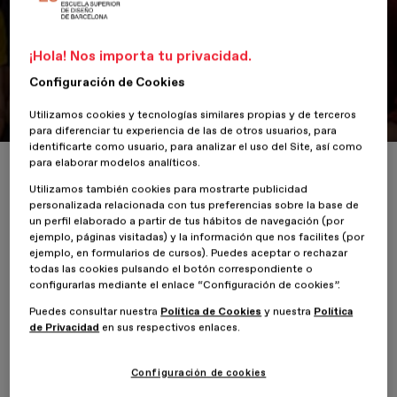
votasteis los proyectos del primer
LAB
¡Hola! Nos importa tu privacidad.
Configuración de Cookies
7 de Mayo de 2018
Utilizamos cookies y tecnologías similares propias y de terceros
para diferenciar tu experiencia de las de otros usuarios, para
identificarte como usuario, para analizar el uso del Site, así como
para elaborar modelos analíticos.
Inicio
ESDESIGNERS
Más de 2.000 seguidores votasteis los proyect
Utilizamos también cookies para mostrarte publicidad
personalizada relacionada con tus preferencias sobre la base de
un perfil elaborado a partir de tus hábitos de navegación (por
ejemplo, páginas visitadas) y la información que nos facilites (por
ejemplo, en formularios de cursos). Puedes aceptar o rechazar
todas las cookies pulsando el botón correspondiente o
configurarlas mediante el enlace “Configuración de cookies”.
ESDESIGN celebró del 7 al 10 de mayo en Barcelona, ciudad
referente dentro del mundo del diseño, la primera edición del
LAB
Puedes consultar nuestra
Política de Cookies
y nuestra
Política
ESDESIGN
, un laboratorio itinerante y multidisciplinar con el fin de
de Privacidad
en sus respectivos enlaces.
solucionar problemas reales mediante el diseño.
Configuración de cookies
Durante 4 días, 16 estudiantes de diferentes masters de ESDESIGN
tuvieron la oportunidad de trabajar con grandes profesionales del