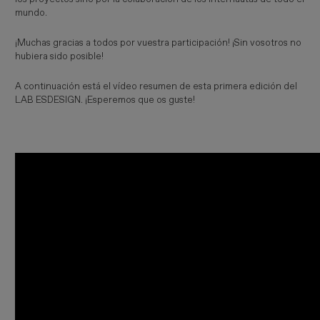
mundo.
¡Muchas gracias a todos por vuestra participación! ¡Sin vosotros no
hubiera sido posible!
A continuación está el vídeo resumen de esta primera edición del
LAB ESDESIGN. ¡Esperemos que os guste!