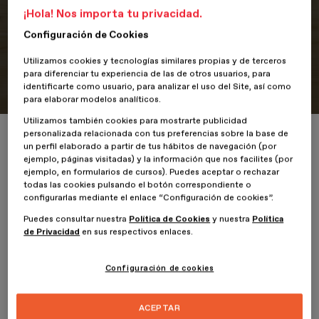
ESDESIGN ofrece ayudas al
¡Hola! Nos importa tu privacidad.
estudio dirigidas a ciudadanos
Configuración de Cookies
ecuatorianos residentes en
Utilizamos cookies y tecnologías similares propias y de terceros
España
para diferenciar tu experiencia de las de otros usuarios, para
identificarte como usuario, para analizar el uso del Site, así como
para elaborar modelos analíticos.
Utilizamos también cookies para mostrarte publicidad
Inicio
ESDESIGNERS
ESDESIGN ofrece ayudas al estudio dirigidas a 
personalizada relacionada con tus preferencias sobre la base de
un perfil elaborado a partir de tus hábitos de navegación (por
ejemplo, páginas visitadas) y la información que nos facilites (por
ejemplo, en formularios de cursos). Puedes aceptar o rechazar
todas las cookies pulsando el botón correspondiente o
configurarlas mediante el enlace “Configuración de cookies”.
Puedes consultar nuestra
Política de Cookies
y nuestra
Política
El acuerdo entre Planeta Formación y
de Privacidad
en sus respectivos enlaces.
Universidades con la Embajada de Ecuador en
España está disponible en 11 programas de
Configuración de cookies
ESDESIGN, la Escuela Superior de Diseño de
Barcelona.
ACEPTAR
El periodo de inscripción permanece abierto