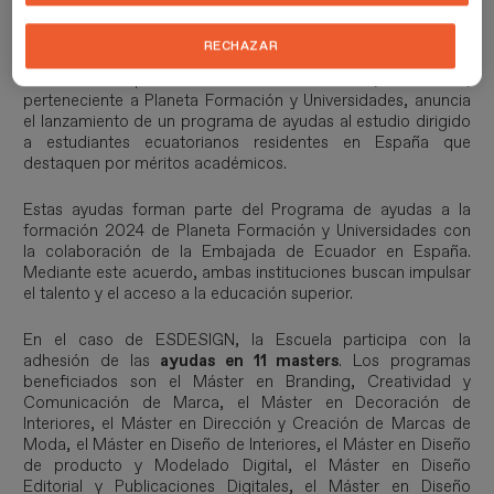
hasta el 30 de junio.
RECHAZAR
La Escuela Superior de Diseño de Barcelona, ESDESIGN,
perteneciente a Planeta Formación y Universidades, anuncia
el lanzamiento de un programa de ayudas al estudio dirigido
a estudiantes ecuatorianos residentes en España que
destaquen por méritos académicos.
Estas ayudas forman parte del Programa de ayudas a la
formación 2024 de Planeta Formación y Universidades con
la colaboración de la Embajada de Ecuador en España.
Mediante este acuerdo, ambas instituciones buscan impulsar
el talento y el acceso a la educación superior.
En el caso de ESDESIGN, la Escuela participa con la
adhesión de las
ayudas en 11 masters
. Los programas
beneficiados son el Máster en Branding, Creatividad y
Comunicación de Marca, el Máster en Decoración de
Interiores, el Máster en Dirección y Creación de Marcas de
Moda, el Máster en Diseño de Interiores, el Máster en Diseño
de producto y Modelado Digital, el Máster en Diseño
Editorial y Publicaciones Digitales, el Máster en Diseño