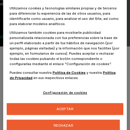
Utilizamos cookies y tecnologías similares propias y de terceros
para diferenciar tu experiencia de las de otros usuarios, para
Vuelve LAB ESDESIGN 3º edición
identificarte como usuario, para analizar el uso del Site, así como
para elaborar modelos analíticos.
27 de Mayo de 2019
Utilizamos también cookies para mostrarte publicidad
personalizada relacionada con tus preferencias sobre la base de
un perfil elaborado a partir de tus hábitos de navegación (por
ejemplo, páginas visitadas) y la información que nos facilites (por
ejemplo, en formularios de cursos). Puedes aceptar o rechazar
Inicio
ESDESIGNERS
Vuelve LAB ESDESIGN 3º edición
todas las cookies pulsando el botón correspondiente o
configurarlas mediante el enlace “Configuración de cookies”.
Puedes consultar nuestra
Política de Cookies
y nuestra
Política
de Privacidad
en sus respectivos enlaces.
Configuración de cookies
Una vez más vuelve este divertido laboratorio itinerante y esta vez
ACEPTAR
nos vamos a Madrid. Los próximos días del 27 al 30 de Mayo se
dará inicio a la tercera edición del
LAB ESDESIGN
.
RECHAZAR
Estaremos listos para resolver problemas y enfrentar cualquier