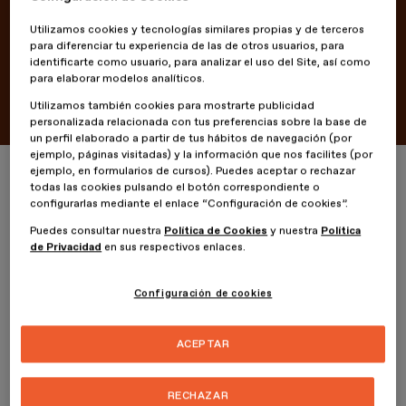
Noticias
¡Ya están abiertas las inscripciones
Utilizamos cookies y tecnologías similares propias y de terceros
para diferenciar tu experiencia de las de otros usuarios, para
para los Premios TFM ESDESIGN
identificarte como usuario, para analizar el uso del Site, así como
para elaborar modelos analíticos.
2023!
Utilizamos también cookies para mostrarte publicidad
personalizada relacionada con tus preferencias sobre la base de
un perfil elaborado a partir de tus hábitos de navegación (por
ejemplo, páginas visitadas) y la información que nos facilites (por
Inicio
ESDESIGNERS
¡Ya están abiertas las inscripciones para los 
ejemplo, en formularios de cursos). Puedes aceptar o rechazar
todas las cookies pulsando el botón correspondiente o
configurarlas mediante el enlace “Configuración de cookies”.
Puedes consultar nuestra
Política de Cookies
y nuestra
Política
de Privacidad
en sus respectivos enlaces.
Configuración de cookies
Un año más, desde ESDESIGN, queremos dar visibilidad a los
Trabajos de Final de Máster de nuestro alumnado; admiramos y
valoramos mucho su esfuerzo, dedicación y creatividad.
ACEPTAR
¡Nunca dejan de sorprendernos!
RECHAZAR
En ESDESIGN apostamos por el talento de nuestros alumn@s, y es