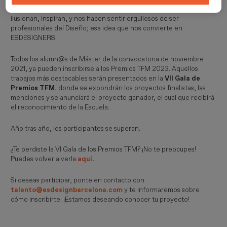
para nosotros muy importante mostrar al mundo proyectos que
ilusionan, inspiran, y nos hacen sentir orgullosos de ser
profesionales del Diseño; esa idea que nos convierte en
ESDESIGNERS.
Todos los alumn@s de Máster de la convocatoria de noviembre
2021, ya pueden inscribirse a los Premios TFM 2023. Aquellos
trabajos más destacables serán presentados en la
VII Gala de
Premios TFM
, donde se expondrán los proyectos finalistas, las
menciones y se anunciará el proyecto ganador, el cual que recibirá
el reconocimiento de la Escuela.
Año tras año, los participantes se superan.
¿Te perdiste la VI Gala de los Premios TFM? ¡No te preocupes!
Puedes volver a verla
aquí
.
Si deseas participar, ponte en contacto con
talento@esdesignbarcelona.com
y te informaremos sobre
cómo inscribirte. ¡Estamos deseando conocer tu proyecto!