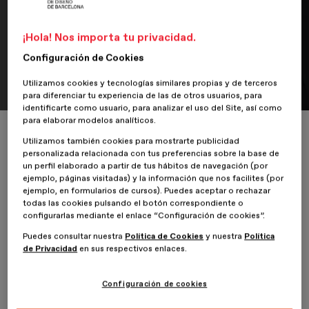
Opiniones
Alejandro Magro, alumno del
¡Hola! Nos importa tu privacidad.
Máster Diseño Editorial y
Configuración de Cookies
Publicaciones Digitales
Utilizamos cookies y tecnologías similares propias y de terceros
para diferenciar tu experiencia de las de otros usuarios, para
identificarte como usuario, para analizar el uso del Site, así como
para elaborar modelos analíticos.
Inicio
ESDESIGNERS
Opiniones
Utilizamos también cookies para mostrarte publicidad
Alejandro Magro, alumno del Máster Diseño Editorial y Publicaciones Dig
personalizada relacionada con tus preferencias sobre la base de
un perfil elaborado a partir de tus hábitos de navegación (por
ejemplo, páginas visitadas) y la información que nos facilites (por
ejemplo, en formularios de cursos). Puedes aceptar o rechazar
2 Agosto 2024
todas las cookies pulsando el botón correspondiente o
configurarlas mediante el enlace “Configuración de cookies”.
Puedes consultar nuestra
Política de Cookies
y nuestra
Política
de Privacidad
en sus respectivos enlaces.
Configuración de cookies