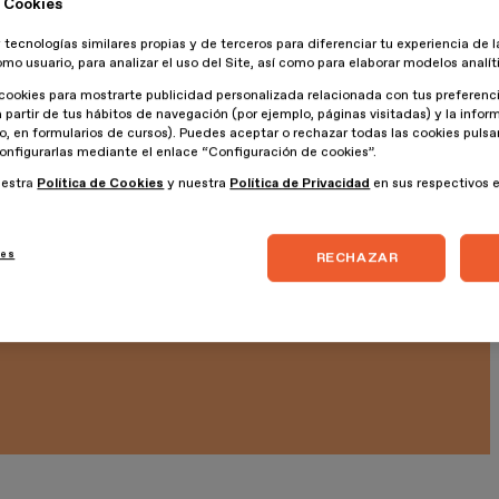
 Cookies
 tecnologías similares propias y de terceros para diferenciar tu experiencia de l
omo usuario, para analizar el uso del Site, así como para elaborar modelos analít
sos.
cookies para mostrarte publicidad personalizada relacionada con tus preferenci
a partir de tus hábitos de navegación (por ejemplo, páginas visitadas) y la info
lo, en formularios de cursos). Puedes aceptar o rechazar todas las cookies puls
tos estás involucrado?
onfigurarlas mediante el enlace “Configuración de cookies”.
uestra
Política de Cookies
y nuestra
Política de Privacidad
en sus respectivos 
endizaje.
ies
RECHAZAR