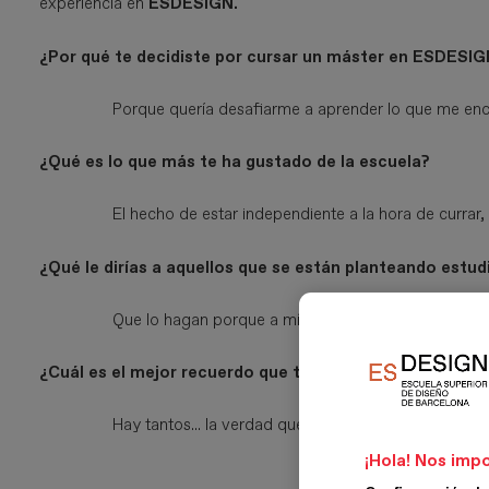
experiencia en
ESDESIGN.
¿Por qué te decidiste por cursar un máster en ESDESIG
Porque quería desafiarme a aprender lo que me en
¿Qué es lo que más te ha gustado de la escuela?
El hecho de estar independiente a la hora de currar,
¿Qué le dirías a aquellos que se están planteando estu
Que lo hagan porque a mí me dio un booster increíb
¿Cuál es el mejor recuerdo que te llevas de esta experi
Hay tantos... la verdad que el hecho de concentrase
¡Hola! Nos impo