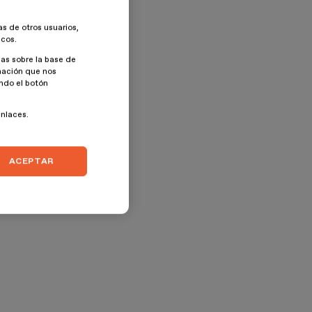
as de otros usuarios,
icos.
as sobre la base de
rmación que nos
ando el botón
enlaces.
ACEPTAR