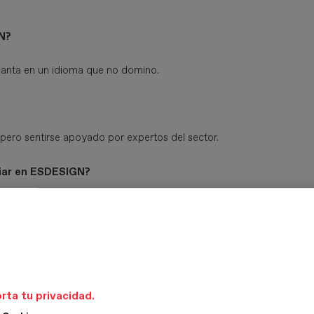
N?
canta en un idioma que no domino.
 pero sentirse apoyado por expertos del sector.
diar en ESDESIGN?
le sobre mi proyecto.
encia?
 en cada detalles fue preciosos.
rta tu privacidad.