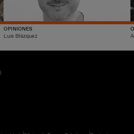
OPINIONES
O
Luis Blázquez
A