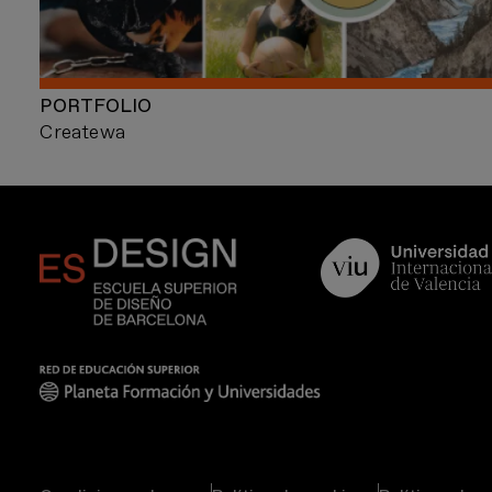
PORTFOLIO
Createwa