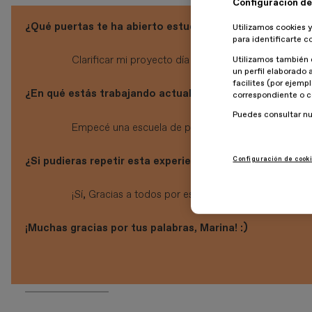
Configuración de
¿Qué puertas te ha abierto estudiar en ESDESIGN?
Utilizamos cookies y
para identificarte c
Clarificar mi proyecto día a día con consejos precio
Utilizamos también 
un perfil elaborado 
facilites (por ejemp
¿En qué estás trabajando actualmente? ¿En qué proyec
correspondiente o c
Puedes consultar n
Empecé una escuela de patronaje para seguir el apr
¿Si pudieras repetir esta experiencia, lo harías?
Configuración de cook
¡Sí, Gracias a todos por este año!
¡Muchas gracias por tus palabras, Marina! :)