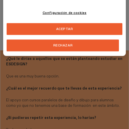
flexible facilitó mucho el estudio a distancia y con dos hijos.
Configuración de cookies
¿Qué es lo que más te ha gustado de la escuela?
ACEPTAR
La variedad de cursos, de conocimiento, técnicos y práctico, los
cuales se han complementado a lo largo del máster.
RECHAZAR
¿Qué le dirías a aquellos que se están planteando estudiar en
ESDESIGN?
Que es una muy buena opción.
¿Cuál es el mejor recuerdo que te llevas de esta experiencia?
El apoyo con cursos paralelos de diseño y dibujo para alumnos
como yo que no tenemos una base de formación en este ámbito.
¿Si pudieras repetir esta experiencia, lo harías?