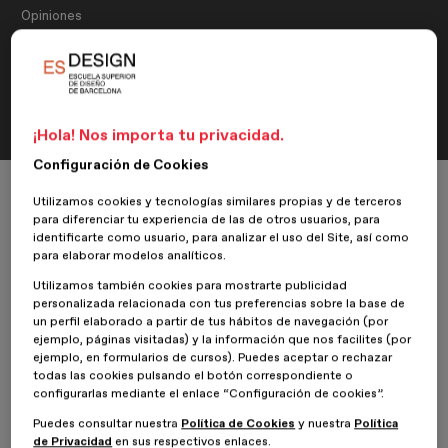
Opiniones
Opinión de Mariel Showing,
alumna del Máster en Diseño de
Interiores
¡Hola! Nos importa tu privacidad.
Configuración de Cookies
Inicio
ESDESIGNERS
Opiniones
Diseño de Interiores
Utilizamos cookies y tecnologías similares propias y de terceros
Opinión de Mariel Showing, alumna del Máster en Diseño de Interiores
para diferenciar tu experiencia de las de otros usuarios, para
identificarte como usuario, para analizar el uso del Site, así como
para elaborar modelos analíticos.
Utilizamos también cookies para mostrarte publicidad
20 Septiembre 2019
Mariel Showing
personalizada relacionada con tus preferencias sobre la base de
un perfil elaborado a partir de tus hábitos de navegación (por
ejemplo, páginas visitadas) y la información que nos facilites (por
Nuestra alumna
Mariel Showing
del
Máster en Diseño de
ejemplo, en formularios de cursos). Puedes aceptar o rechazar
Interiores
, nos da su opinión sobre su experiencia en
ESDESIGN
.
todas las cookies pulsando el botón correspondiente o
configurarlas mediante el enlace “Configuración de cookies”.
¿Por qué te decidiste por cursar un máster en ESDESIGN?
Puedes consultar nuestra
Política de Cookies
y nuestra
Política
de Privacidad
en sus respectivos enlaces.
Me encantó la metodología de trabajo, el que todo sea virtual y