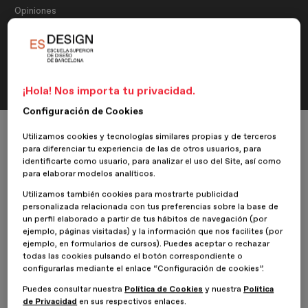
Opiniones
Opinión de Sandra González,
alumna del Máster en Retail
Design & Visual Merchandising
¡Hola! Nos importa tu privacidad.
Configuración de Cookies
Inicio
ESDESIGNERS
Opiniones
Diseño del Espacio Comercial: Retail Design
Utilizamos cookies y tecnologías similares propias y de terceros
Opinión de Sandra González, alumna del Máster en Retail Design & Visua
para diferenciar tu experiencia de las de otros usuarios, para
identificarte como usuario, para analizar el uso del Site, así como
para elaborar modelos analíticos.
Utilizamos también cookies para mostrarte publicidad
9 Julio 2019
Sandra González
personalizada relacionada con tus preferencias sobre la base de
un perfil elaborado a partir de tus hábitos de navegación (por
ejemplo, páginas visitadas) y la información que nos facilites (por
Nuestra alumna
Sandra González
del
Máster en Diseño del
ejemplo, en formularios de cursos). Puedes aceptar o rechazar
Espacio Comercial: Retail Design
, nos da su opinión sobre su
todas las cookies pulsando el botón correspondiente o
experiencia en
ESDESIGN.
configurarlas mediante el enlace “Configuración de cookies”.
Puedes consultar nuestra
Política de Cookies
y nuestra
Política
¿Por qué te decidiste por cursar un máster en ESDESIGN?
de Privacidad
en sus respectivos enlaces.