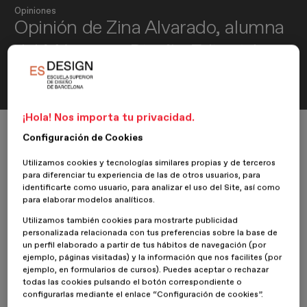
Opiniones
Opinión de Zina Alvarado, alumna
del Máster en Diseño Editorial y
Publicaciones Digitales
¡Hola! Nos importa tu privacidad.
Inicio
ESDESIGNERS
Opiniones
Configuración de Cookies
Opinión de Zina Alvarado, alumna del Máster en Diseño Editorial y Public
Utilizamos cookies y tecnologías similares propias y de terceros
para diferenciar tu experiencia de las de otros usuarios, para
identificarte como usuario, para analizar el uso del Site, así como
6 Septiembre 2019
Zina Alvarado
para elaborar modelos analíticos.
Utilizamos también cookies para mostrarte publicidad
personalizada relacionada con tus preferencias sobre la base de
Nuestra alumna
Zina Alvarado
del
Máster en Diseño Editorial y
un perfil elaborado a partir de tus hábitos de navegación (por
Publicaciones Digitales
, nos da su opinión sobre su experiencia
ejemplo, páginas visitadas) y la información que nos facilites (por
en
ESDESIGN
.
ejemplo, en formularios de cursos). Puedes aceptar o rechazar
todas las cookies pulsando el botón correspondiente o
¿Por qué te decidiste por cursar un máster en ESDESIGN?
configurarlas mediante el enlace “Configuración de cookies”.