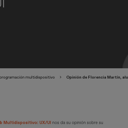
I
programación multidispositivo
Opinión de Florencia Martín, al
 Multidispositivo: UX/UI
nos da su opinión sobre su