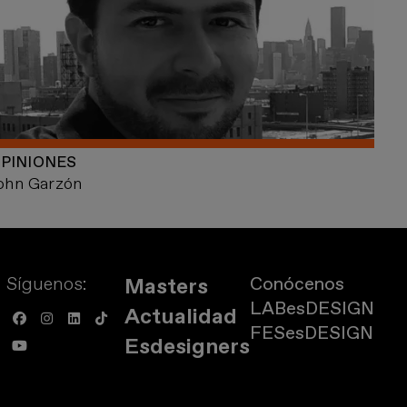
PINIONES
ohn Garzón
Síguenos:
Conócenos
Masters
LABesDESIGN
Actualidad
FESesDESIGN
Esdesigners