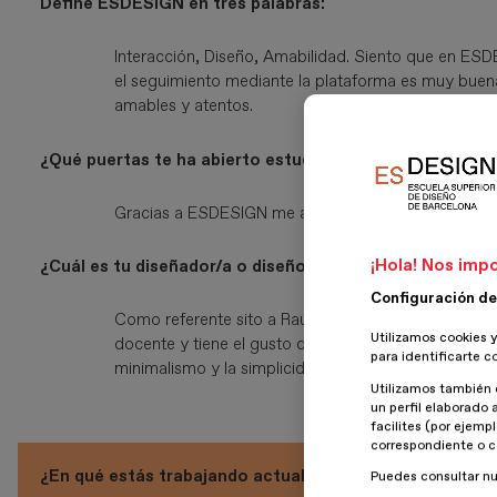
Define ESDESIGN en tres palabras:
Interacción, Diseño, Amabilidad. Siento que en ESDE
el seguimiento mediante la plataforma es muy buena
amables y atentos.
¿Qué puertas te ha abierto estudiar en ESDESIGN?
Gracias a ESDESIGN me animé a cambiar de trabajo y
¡Hola! Nos impo
¿Cuál es tu diseñador/a o diseño de referencia?
Configuración de
Como referente sito a Raúl Belluccia, es un diseña
Utilizamos cookies y
docente y tiene el gusto de compartir sus conocimi
para identificarte c
minimalismo y la simplicidad.
Utilizamos también 
un perfil elaborado 
facilites (por ejemp
correspondiente o c
¿En qué estás trabajando actualmente?
Puedes consultar n