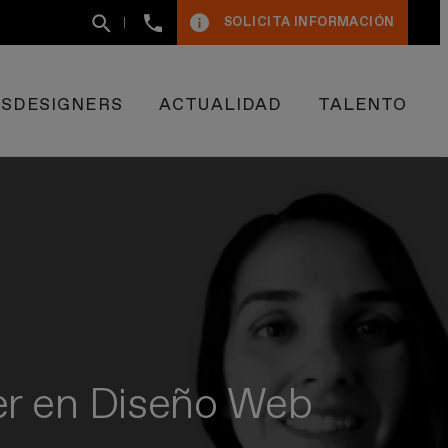
+34
SOLICITA INFORMACIÓN
93
400
50
09
ESDESIGNERS
ACTUALIDAD
TALENTO
er en Diseño Web