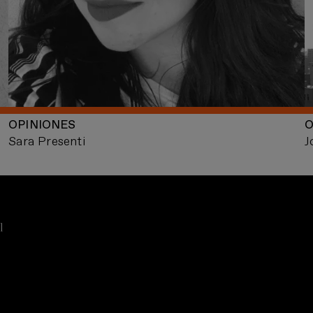
OPINIONES
O
Sara Presenti
J