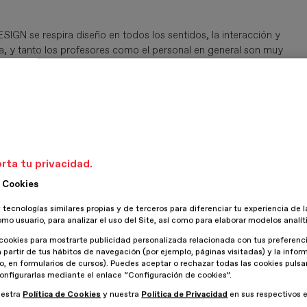
SIGN se respira diseño en todos los sentidos, la interacción y
, y tanto los profesores como el personal en general son muy
 a volcarme a un perfil UX UI.
rta tu privacidad.
 Cookies
dor argentino con más de 30 años de trayectoria, también es
 tecnologías similares propias y de terceros para diferenciar tu experiencia de l
entos y experiencias. Con respecto al diseño web, me gusta el
omo usuario, para analizar el uso del Site, así como para elaborar modelos analít
cookies para mostrarte publicidad personalizada relacionada con tus preferenci
a partir de tus hábitos de navegación (por ejemplo, páginas visitadas) y la info
lo, en formularios de cursos). Puedes aceptar o rechazar todas las cookies puls
onfigurarlas mediante el enlace “Configuración de cookies”.
uestra
Política de Cookies
y nuestra
Política de Privacidad
en sus respectivos 