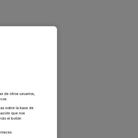
as de otros usuarios,
icos.
as sobre la base de
rmación que nos
ando el botón
enlaces.