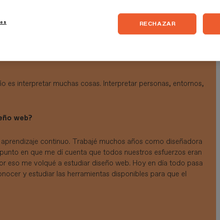
 para una empresa de servicios para Estados Unidos, mi
ies
RECHAZAR
imiento, Conexión, Disrupción y Vértigo. Y tú, ¿con qué
eño es interpretar muchas cosas. Interpretar personas, entornos,
seño web?
e aprendizaje continuo. Trabajé muchos años como diseñadora
 punto en que me dí cuenta que todos nuestros esfuerzos eran
 por eso me volqué a estudiar diseño web. Hoy en día todo pasa
nocer y estudiar las herramientas disponibles para que el