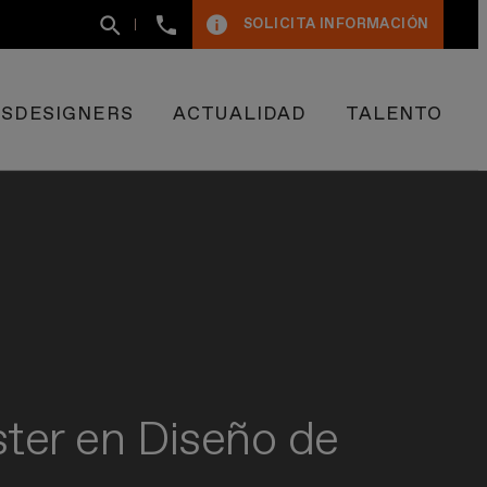
+34
SOLICITA INFORMACIÓN
93
400
50
09
ESDESIGNERS
ACTUALIDAD
TALENTO
ster en Diseño de