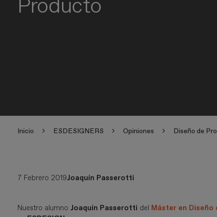
Producto
Inicio
ESDESIGNERS
Opiniones
Diseño de Pr
7 Febrero 2019
Joaquín Passerotti
Nuestro alumno
Joaquín Passerotti
del
Máster en Diseño