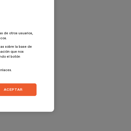
as de otros usuarios,
icos.
as sobre la base de
rmación que nos
ando el botón
enlaces.
ACEPTAR