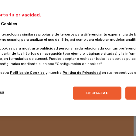
s del mundo en horarios alocados.
rta tu privacidad.
 Cookies
 tecnologías similares propias y de terceros para diferenciar tu experiencia de l
omo usuario, para analizar el uso del Site, así como para elaborar modelos analít
cookies para mostrarte publicidad personalizada relacionada con tus preferenci
jos, pero si he podido postularme para trabajos que antes se
a partir de tus hábitos de navegación (por ejemplo, páginas visitadas) y la info
lo, en formularios de cursos). Puedes aceptar o rechazar todas las cookies puls
isitos o no me consideraba capacitado. Al mismo tiempo, he
onfigurarlas mediante el enlace “Configuración de cookies”.
nuevas herramientas y conocimientos.
uestra
Política de Cookies
y nuestra
Política de Privacidad
en sus respectivos 
tos estás involucrado?
ies
RECHAZAR
tor de innovaciones en una productora, la cual desarrolla un
n el diseño de activaciones y desarrollo de stands para los
iormente, estoy lanzando el producto presentado en el trabajo