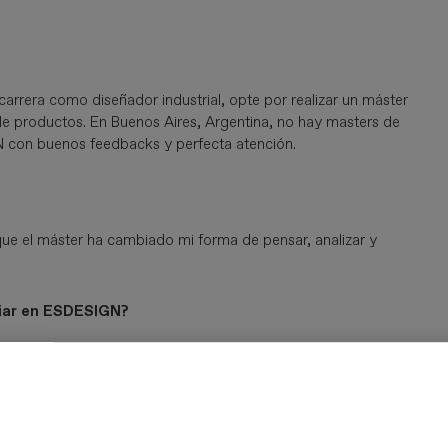
carrera como diseñador industrial, opte por realizar un máster
 de productos. En Buenos Aires, Argentina, no hay masters de
N con buenos feedbacks y perfecta atención.
 que el máster ha cambiado mi forma de pensar, analizar y
diar en ESDESIGN?
 trabajos perfectos, ya que podrían servirles como portfolios
nzando el producto presentado en la tesis.
encia?