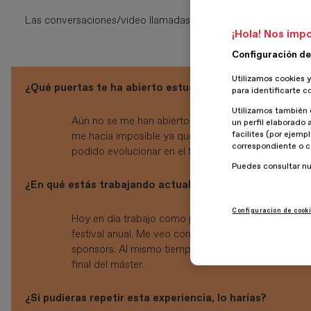
Las conversaciones/video llamadas con gente de todas parte
¡Hola! Nos impo
Configuración de
Utilizamos cookies y
¿Qué puertas te ha abierto estudiar en ESDESIGN?
para identificarte c
Utilizamos también 
Aún no se me han abierto puertas para nuevos traba
un perfil elaborado 
facilites (por ejemp
me hacía imposible ya que no cumplía con los requ
correspondiente o c
podido evolucionar en el trabajo actual brindando 
Puedes consultar n
¿En qué estás trabajando actualmente? ¿En qué proyec
Configuración de cook
Hoy en día trabajo como productor comercial y direc
festival anual. Me veo constantemente involucrado e
sponsors. Al mismo tiempo, como les contaba anter
final del máster.
¿Si pudieras repetir esta experiencia, lo harías?