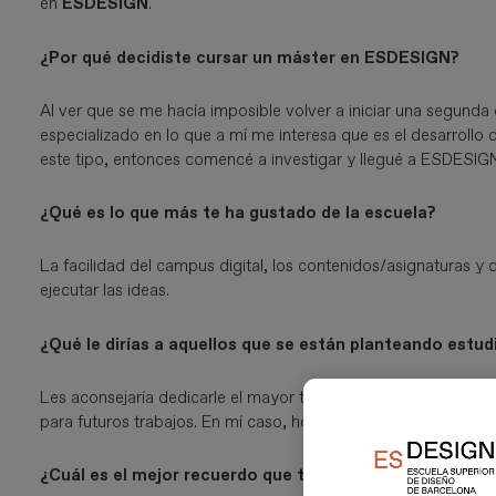
en
ESDESIGN
.
¿Por qué decidiste cursar un máster en ESDESIGN?
Al ver que se me hacía imposible volver a iniciar una segunda 
especializado en lo que a mí me interesa que es el desarrollo
este tipo, entonces comencé a investigar y llegué a ESDESIG
¿Qué es lo que más te ha gustado de la escuela?
La facilidad del campus digital, los contenidos/asignaturas y
ejecutar las ideas.
¿Qué le dirías a aquellos que se están planteando estu
Les aconsejaría dedicarle el mayor tiempo posible para lograr
para futuros trabajos. En mí caso, hoy en día me encuentro la
¿Cuál es el mejor recuerdo que te llevas de esta experi