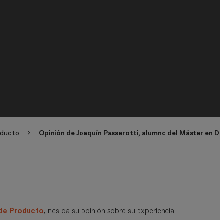
oducto
Opinión de Joaquín Passerotti, alumno del Máster en 
 de Producto
,
nos da su opinión sobre su experiencia