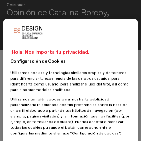
Opiniones
Opinión de Catalina Bordoy,
alumna del Máster en Diseño y
Dirección de Arte
¡Hola! Nos importa tu privacidad.
Inicio
ESDESIGNERS
Opiniones
Diseño y Dirección de Arte
Configuración de Cookies
Opinión de Catalina Bordoy, alumna del Máster en Diseño y Dirección de 
Utilizamos cookies y tecnologías similares propias y de terceros
para diferenciar tu experiencia de las de otros usuarios, para
identificarte como usuario, para analizar el uso del Site, así como
para elaborar modelos analíticos.
14 Agosto 2019
Catalina Bordoy
Utilizamos también cookies para mostrarte publicidad
personalizada relacionada con tus preferencias sobre la base de
Nuestra alumna
Catalina Bordoy
del
Máster en Diseño y
un perfil elaborado a partir de tus hábitos de navegación (por
Dirección de Arte
, nos da su opinión sobre su experiencia
ejemplo, páginas visitadas) y la información que nos facilites (por
en
ESDESIGN
.
ejemplo, en formularios de cursos). Puedes aceptar o rechazar
todas las cookies pulsando el botón correspondiente o
¿Por qué te decidiste por cursar un máster en ESDESIGN?
configurarlas mediante el enlace “Configuración de cookies”.