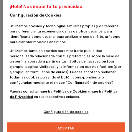
Alumnos
¡Hola! Nos importa tu privacidad.
Configuración de Cookies
Innovación, Creatividad y Vértigo nos definen. ESdesign -
Escuela Superior de Diseño de Barcelona es la primera
Utilizamos cookies y tecnologías similares propias y de terceros
escuela de diseño 100% online.
para diferenciar tu experiencia de las de otros usuarios, para
identificarte como usuario, para analizar el uso del Site, así como
Profesores
para elaborar modelos analíticos.
Utilizamos también cookies para mostrarte publicidad
Innovación, Creatividad y Vértigo nos definen. ESdesign -
personalizada relacionada con tus preferencias sobre la base de
un perfil elaborado a partir de tus hábitos de navegación (por
Escuela Superior de Diseño de Barcelona es la primera
ejemplo, páginas visitadas) y la información que nos facilites (por
escuela de diseño 100% online.
ejemplo, en formularios de cursos). Puedes aceptar o rechazar
todas las cookies pulsando el botón correspondiente o
Nuestras relaciones
configurarlas mediante el enlace “Configuración de cookies”.
Puedes consultar nuestra
Política de Cookies
y nuestra
Política
Innovación, Creatividad y Vértigo nos definen. ESdesign -
de Privacidad
en sus respectivos enlaces.
Escuela Superior de Diseño de Barcelona es la primera
Inicio
ESDESIGNERS
Opiniones
escuela de diseño 100% online.
Configuración de cookies
Ilustración y Animación
ACEPTAR