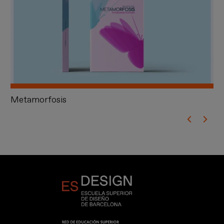
Metamorfosis
Gi