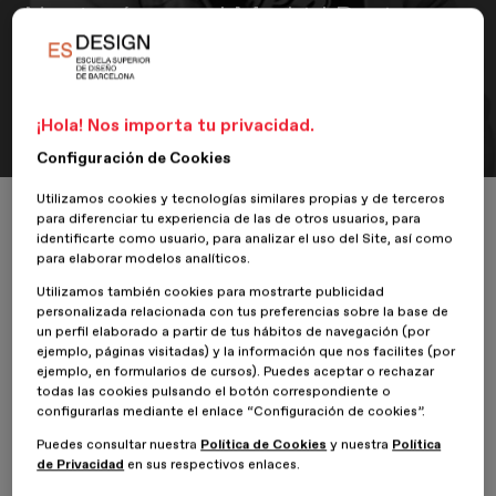
Neutopías en el Madrid Design
Festival
El docente de ESDESIGN dará a conocer su libro en la librería La
¡Hola! Nos importa tu privacidad.
Fábrica.
Configuración de Cookies
Utilizamos cookies y tecnologías similares propias y de terceros
Inicio
ESDESIGNERS
Óscar Guayabero presenta Neutopías en el Madr
para diferenciar tu experiencia de las de otros usuarios, para
identificarte como usuario, para analizar el uso del Site, así como
para elaborar modelos analíticos.
Utilizamos también cookies para mostrarte publicidad
personalizada relacionada con tus preferencias sobre la base de
5 Febrero 2026
un perfil elaborado a partir de tus hábitos de navegación (por
ejemplo, páginas visitadas) y la información que nos facilites (por
ejemplo, en formularios de cursos). Puedes aceptar o rechazar
Imagen
todas las cookies pulsando el botón correspondiente o
configurarlas mediante el enlace “Configuración de cookies”.
Puedes consultar nuestra
Política de Cookies
y nuestra
Política
de Privacidad
en sus respectivos enlaces.