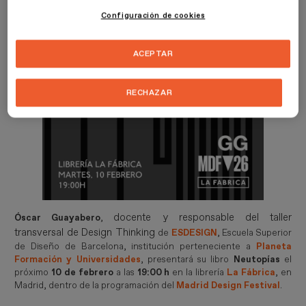
Configuración de cookies
ACEPTAR
RECHAZAR
docente y responsable del taller
Óscar Guayabero
,
transversal de Design Thinking
de
ESDESIGN
, Escuela Superior
de Diseño de Barcelona, institución perteneciente a
Planeta
Formación y Universidades
, presentará su libro
Neutopías
el
próximo
10 de febrero
a las
19:00 h
en la librería
La Fábrica
, en
Madrid, dentro de la programación del
Madrid Design Festival
.