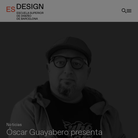
Pasar
al
contenido
principal
ES
Noticias
Óscar Guayabero presenta