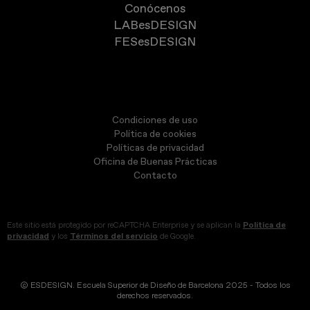
Conócenos
LABesDESIGN
FESesDESIGN
Condiciones de uso
Política de cookies
Políticas de privacidad
Oficina de Buenas Prácticas
Contacto
Este sitio está protegido por reCAPTCHA Enterprise y se aplican la
Política de
privacidad
y los
Términos del servicio
de Google.
© ESDESIGN. Escuela Superior de Diseño de Barcelona 2025 - Todos los
derechos reservados.