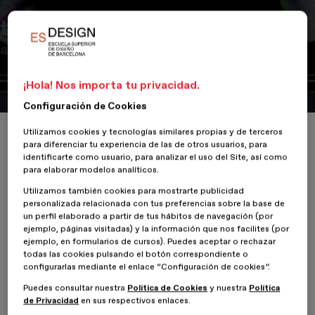
Portfolio
CADME
¡Hola! Nos importa tu privacidad.
Configuración de Cookies
Inicio
ESDESIGNERS
CADME
Utilizamos cookies y tecnologías similares propias y de terceros
para diferenciar tu experiencia de las de otros usuarios, para
identificarte como usuario, para analizar el uso del Site, así como
para elaborar modelos analíticos.
Utilizamos también cookies para mostrarte publicidad
personalizada relacionada con tus preferencias sobre la base de
26 Septiembre 2017
Marta Claver
un perfil elaborado a partir de tus hábitos de navegación (por
ejemplo, páginas visitadas) y la información que nos facilites (por
ejemplo, en formularios de cursos). Puedes aceptar o rechazar
El Centro de Arte Digital y Música Electrónica (CADME) es un
todas las cookies pulsando el botón correspondiente o
centro cuya temática principal es la cultura electrónica.
configurarlas mediante el enlace “Configuración de cookies”.
Tiene visibilidad global mediante su web permanentemente
Puedes consultar nuestra
Política de Cookies
y nuestra
Política
actualizada, donde también se pueden encontrar contenidos
de Privacidad
en sus respectivos enlaces.
exclusivos para socios. Mediante la app del CADME, el visitante