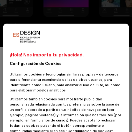
Portfolio
The Collector
¡Hola! Nos importa tu privacidad.
Inicio
ESDESIGNERS
The Collector
Configuración de Cookies
Utilizamos cookies y tecnologías similares propias y de terceros
para diferenciar tu experiencia de las de otros usuarios, para
identificarte como usuario, para analizar el uso del Site, así como
6 Abril 2020
Xavier Navarro
para elaborar modelos analíticos.
Utilizamos también cookies para mostrarte publicidad
The Collector es una herramienta para los amantes de la música y
personalizada relacionada con tus preferencias sobre la base de
los vinilos que organiza colecciones de vinilos a través de láminas
un perfil elaborado a partir de tus hábitos de navegación (por
que resumen el contenido de las obras. El objetivo final de la
app
ejemplo, páginas visitadas) y la información que nos facilites (por
es poder comprar estas láminas que irán dentro de un
binder
para
ejemplo, en formularios de cursos). Puedes aceptar o rechazar
poder organizarlas libremente.
todas las cookies pulsando el botón correspondiente o
configurarlas mediante el enlace “Configuración de cookies”.