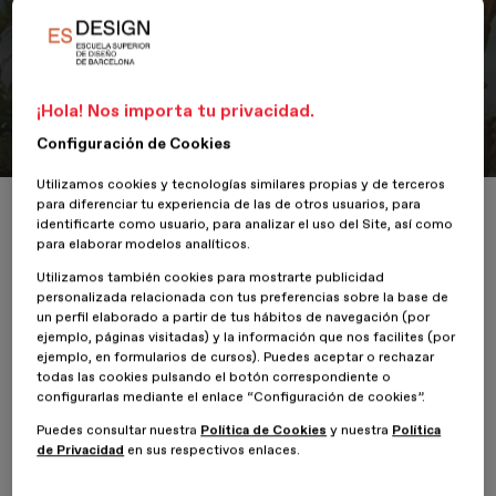
Portfolio
¡Hola! Nos importa tu privacidad.
Cool Tour
Configuración de Cookies
Utilizamos cookies y tecnologías similares propias y de terceros
para diferenciar tu experiencia de las de otros usuarios, para
Inicio
ESDESIGNERS
Cool Tour
identificarte como usuario, para analizar el uso del Site, así como
para elaborar modelos analíticos.
Utilizamos también cookies para mostrarte publicidad
personalizada relacionada con tus preferencias sobre la base de
un perfil elaborado a partir de tus hábitos de navegación (por
30 Agosto 2019
Lara Magallón
ejemplo, páginas visitadas) y la información que nos facilites (por
ejemplo, en formularios de cursos). Puedes aceptar o rechazar
todas las cookies pulsando el botón correspondiente o
¡Haz de tu viaje una experiencia inolvidable!
configurarlas mediante el enlace “Configuración de cookies”.
Busca un destino, haz las maletas y prepárate para conocer el
Puedes consultar nuestra
Política de Cookies
y nuestra
Política
mundo como nunca antes lo habías hecho.
de Privacidad
en sus respectivos enlaces.