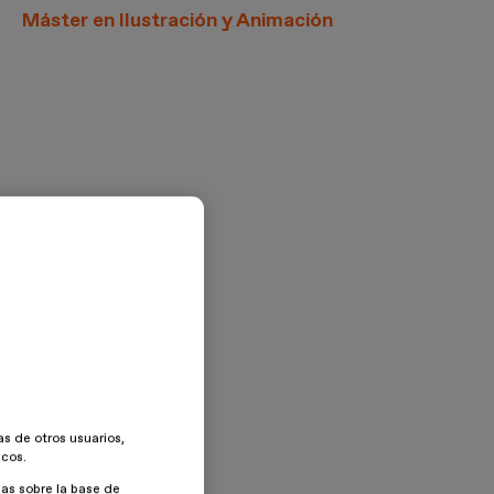
Máster en Ilustración y Animación
as de otros usuarios,
icos.
as sobre la base de