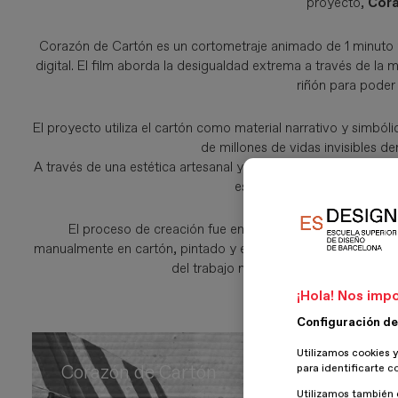
proyecto,
Cora
Corazón de Cartón es un cortometraje animado de 1 minuto 
digital. El film aborda la desigualdad extrema a través de 
riñón para poder 
El proyecto utiliza el cartón como material narrativo y simból
de millones de vidas invisibles d
A través de una estética artesanal y poética, la animación pr
estructuras de injusticia qu
El proceso de creación fue en sí mismo un acto de resis
manualmente en cartón, pintado y ensamblado pieza a pieza an
del trabajo material y del tiempo en 
¡Hola! Nos impo
Configuración de
Utilizamos cookies y
Corazón de Cartón
para identificarte c
Utilizamos también 