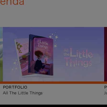
enda
PORTFOLIO
P
All The Little Things
J