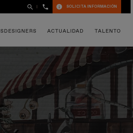
+34
SOLICITA INFORMACIÓN
93
400
50
09
ESDESIGNERS
ACTUALIDAD
TALENTO