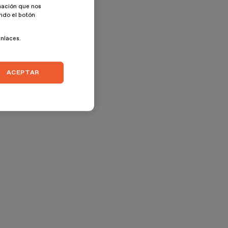
rmación que nos
ando el botón
enlaces.
ACEPTAR