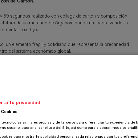
zón de Cartón.
y 59 segundos realizado con collage de cartón y composición
la metáfora de un mercado de órganos, donde un padre vende su
alimentar a su hijo.
ico: un elemento frágil y cotidiano que representa la precariedad
entro del sistema económico global.
opone una reflexión ética sobre el valor del cuerpo humano y las
e atraviesan nuestra sociedad.
tencia: cada personaje, escenario y objeto fue construido
tes de su animación. Este gesto consciente reivindica el valor
una era de sobreproducción de imágenes.
rta tu privacidad.
 Cookies
 tecnologías similares propias y de terceros para diferenciar tu experiencia de l
omo usuario, para analizar el uso del Site, así como para elaborar modelos analít
cookies para mostrarte publicidad personalizada relacionada con tus preferenci