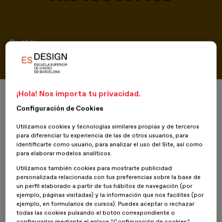
Portfolio
Histostories
Inicio
ESDESIGNERS
Histostories
¡Hola! Nos importa tu privacidad.
Configuración de Cookies
Utilizamos cookies y tecnologías similares propias y de terceros
para diferenciar tu experiencia de las de otros usuarios, para
26 Marzo 2019
Vladimir Strilets
identificarte como usuario, para analizar el uso del Site, así como
para elaborar modelos analíticos.
Utilizamos también cookies para mostrarte publicidad
Esta aplicación contiene audios de aproximadamente 5 minutos de
personalizada relacionada con tus preferencias sobre la base de
duración que resumen las mejores historias y podcasts de
un perfil elaborado a partir de tus hábitos de navegación (por
diferentes personalidades que han alcanzado el éxito profesional
ejemplo, páginas visitadas) y la información que nos facilites (por
y hoy en día son referentes en su sector. Las historias están
ejemplo, en formularios de cursos). Puedes aceptar o rechazar
clasificadas por sectores profesionales y las puedes escuchar en
todas las cookies pulsando el botón correspondiente o
cualquier momento mientras estás conduciendo, vas en transporte