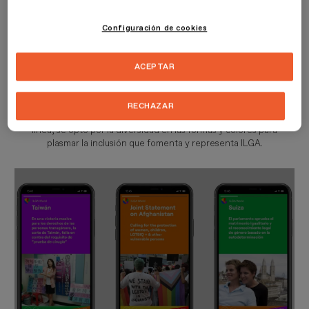
LGBTIQ+.
Configuración de cookies
El trabajo consistió en diseñar una serie de piezas, que permitieran
a la marca comunicarse ante múltiples situaciones y necesidades,
teniendo en cuenta que sus canales habituales son las redes
ACEPTAR
sociales y canales audiovisuales. Siguiendo las características de la
ONG, se creó un sistema gráfico adaptable y de comportamiento
fresco que permite transmitir la fluidez y amplitud de géneros
RECHAZAR
propios del colectivo, así como su empoderada actitud. En la misma
línea, se optó por la diversidad en las formas y colores para
plasmar la inclusión que fomenta y representa ILGA.