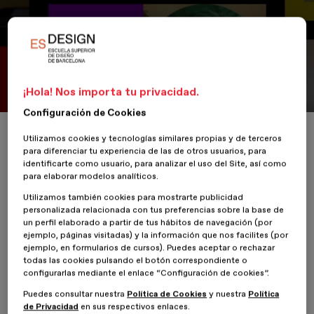
Portfolio
ILGA World
¡Hola! Nos importa tu privacidad.
Configuración de Cookies
Inicio
ESDESIGNERS
ILGA World
Utilizamos cookies y tecnologías similares propias y de terceros
para diferenciar tu experiencia de las de otros usuarios, para
identificarte como usuario, para analizar el uso del Site, así como
para elaborar modelos analíticos.
Utilizamos también cookies para mostrarte publicidad
28 Octubre 2022
Albert Boté
personalizada relacionada con tus preferencias sobre la base de
un perfil elaborado a partir de tus hábitos de navegación (por
ejemplo, páginas visitadas) y la información que nos facilites (por
Albert Boté
, alumno del
Máster en Motion Design
de
ejemplo, en formularios de cursos). Puedes aceptar o rechazar
ESDESIGN
, ha diseñado un proyecto para la organización ILGA
todas las cookies pulsando el botón correspondiente o
World.
configurarlas mediante el enlace “Configuración de cookies”.
Puedes consultar nuestra
Política de Cookies
y nuestra
Política
ILGA es una comunidad amplia y diversa, en cuyos valores está el
de Privacidad
en sus respectivos enlaces.
compromiso de proteger y difundir los derechos del colectivo