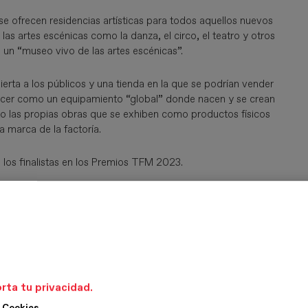
se ofrecen residencias artísticas para todos aquellos nuevos
as artes escénicas como la danza, el circo, el teatro y otros
n un “museo vivo de las artes escénicas”.
erta a los públicos y una tienda en la que se podrían vender
lecer como un equipamiento “global” donde nacen y se crean
nto las propias obras que se exhiben como productos físicos
a marca de la factoría.
 los finalistas en los Premios TFM 2023.
rta tu privacidad.
 Cookies