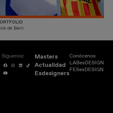
ORTFOLIO
ols de Barri
Síguenos:
Conócenos
Masters
LABesDESIGN
Actualidad
FESesDESIGN
Esdesigners