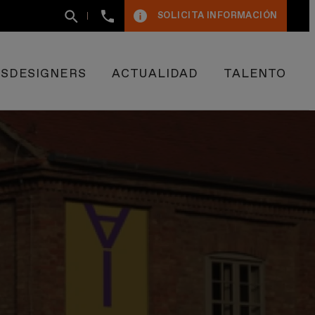
+34
SOLICITA INFORMACIÓN
93
400
50
09
ESDESIGNERS
ACTUALIDAD
TALENTO