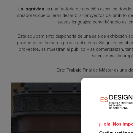
La Ingrávida
es una factoría de creación escénica donde 
creadores que quieran desarrollar proyectos del ámbito de l
nuevos lenguajes; convirtiéndolo así e
Este equipamiento dispondría de una sala de exhibición abi
productos de la marca propia del centro. Se quiere estab
proyectos, se muestran al público y se comercializan, ta
vinculados a la propi
Este Trabajo Final de Máster es uno de
¡Hola! Nos impo
Configuración de