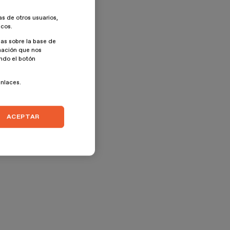
as de otros usuarios,
icos.
as sobre la base de
rmación que nos
ando el botón
enlaces.
ACEPTAR