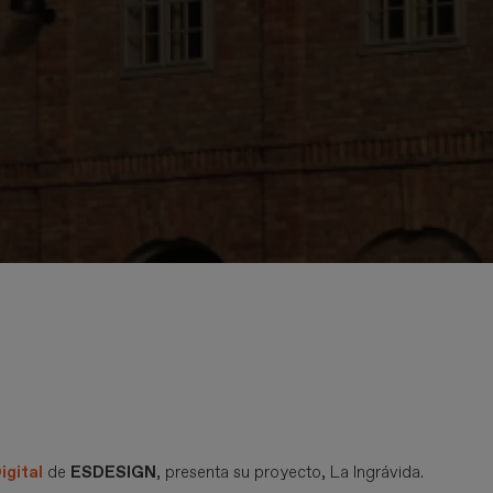
igital
de
ESDESIGN
, presenta su proyecto, La Ingrávida.