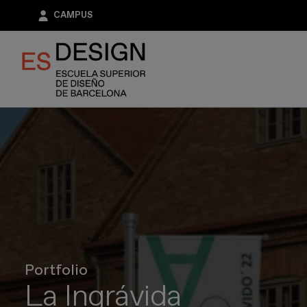
Pasar
CAMPUS
al
contenido
principal
Portfolio
La Ingrávida