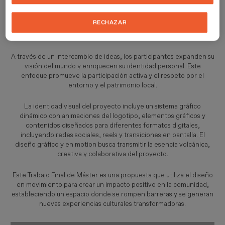
musicales, acciones artísticas y charlas-talleres, fomentando la
creatividad, la colaboración y la conexión comunitaria. El concepto
RECHAZAR
creativo se basa en la idea de que la cultura es un viaje de
redescubrimiento.
A través de un intercambio de ideas, los participantes expanden su
visión del mundo y enriquecen su identidad personal. Este
enfoque promueve la participación activa y el respeto por el
entorno y el patrimonio local.
La identidad visual del proyecto incluye un sistema gráfico
dinámico con animaciones del logotipo, elementos gráficos y
contenidos diseñados para diferentes formatos digitales,
incluyendo redes sociales, reels y transiciones en pantalla. El
diseño gráfico y en motion busca transmitir la esencia volcánica,
creativa y colaborativa del proyecto.
Este Trabajo Final de Máster es una propuesta que utiliza el diseño
en movimiento para crear un impacto positivo en la comunidad,
estableciendo un espacio donde se rompen barreras y se generan
nuevas experiencias culturales transformadoras.