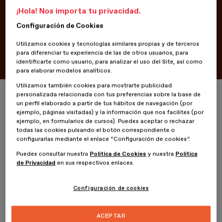
¡Hola! Nos importa tu privacidad.
Configuración de Cookies
Portfolio
Utilizamos cookies y tecnologías similares propias y de terceros
Lava Circular
para diferenciar tu experiencia de las de otros usuarios, para
identificarte como usuario, para analizar el uso del Site, así como
para elaborar modelos analíticos.
Utilizamos también cookies para mostrarte publicidad
Inicio
ESDESIGNERS
Lava Circular
personalizada relacionada con tus preferencias sobre la base de
un perfil elaborado a partir de tus hábitos de navegación (por
ejemplo, páginas visitadas) y la información que nos facilites (por
ejemplo, en formularios de cursos). Puedes aceptar o rechazar
todas las cookies pulsando el botón correspondiente o
configurarlas mediante el enlace “Configuración de cookies”.
11 Febrero 2025
Puedes consultar nuestra
Política de Cookies
y nuestra
Política
de Privacidad
en sus respectivos enlaces.
Aday Sosa Guerra
, alumno del
Máster en Motion
Graphics
de
ESDESIGN
, presenta su proyecto,
Lava Circular
.
Configuración de cookies
Lava Circular
es un evento cultural diseñado para redescubrir y
explorar la cultura local de la isla de El Hierro, Canarias. El proyecto
ACEPTAR
propone una experiencia inmersiva que combina proyectos