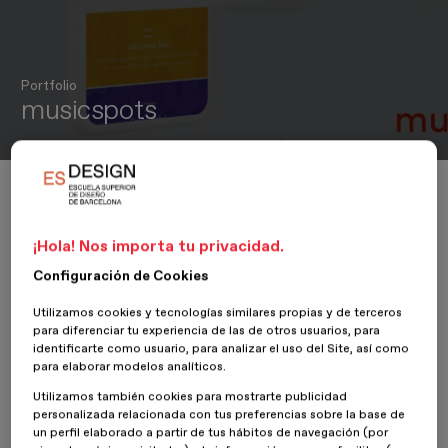
Portfolio
musicspots
Inicio
ESDESIGNERS
musicspots
¡Hola! Nos importa tu privacidad.
Configuración de Cookies
21 Junio 2018
Paulina Solis
Utilizamos cookies y tecnologías similares propias y de terceros
para diferenciar tu experiencia de las de otros usuarios, para
Paulina Solís
, alumna del
Máster en Diseño Web
identificarte como usuario, para analizar el uso del Site, así como
Multidispositivo: UX/UI
de
ESDESIGN
, presenta su proyecto,
para elaborar modelos analíticos.
musicspots
.
Utilizamos también cookies para mostrarte publicidad
personalizada relacionada con tus preferencias sobre la base de
Musicspots
es una app para dispositivos móviles cuya principal
un perfil elaborado a partir de tus hábitos de navegación (por
funcionalidad es convertir la ciudad de Londres en un museo