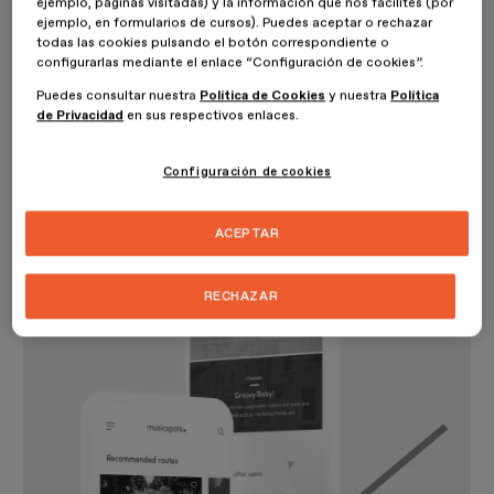
ejemplo, páginas visitadas) y la información que nos facilites (por
virtual. La aplicación guía a los usuarios por los puntos donde se
ejemplo, en formularios de cursos). Puedes aceptar o rechazar
han gestado algunos de los momentos más importantes de los
todas las cookies pulsando el botón correspondiente o
géneros rock, pop, blues y jazz.
configurarlas mediante el enlace “Configuración de cookies”.
Puedes consultar nuestra
Política de Cookies
y nuestra
Política
A través de una experiencia interactiva, el proyecto busca ofrecer
de Privacidad
en sus respectivos enlaces.
información de una manera novedosa y acercar la historia musical
de la ciudad desde una perspectiva más inmersiva, permitiendo
que los usuarios vivan la música de una forma diferente.
Configuración de cookies
ACEPTAR
RECHAZAR