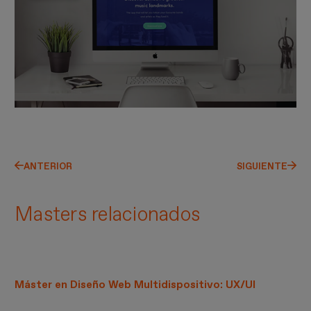
ANTERIOR
SIGUIENTE
Masters relacionados
Máster en Diseño Web Multidispositivo: UX/UI