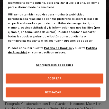
identificarte como usuario, para analizar el uso del Site, así como
para elaborar modelos analíticos.
Utilizamos también cookies para mostrarte publicidad
personalizada relacionada con tus preferencias sobre la base de
Portfolio
un perfil elaborado a partir de tus hábitos de navegación (por
Paola de Grenet
ejemplo, páginas visitadas) y la información que nos facilites (por
ejemplo, en formularios de cursos). Puedes aceptar o rechazar
todas las cookies pulsando el botón correspondiente o
configurarlas mediante el enlace “Configuración de cookies”.
Inicio
ESDESIGNERS
Paola de Grenet
Puedes consultar nuestra
Política de Cookies
y nuestra
Política
de Privacidad
en sus respectivos enlaces.
Configuración de cookies
Paola de Grenet
ACEPTAR
RECHAZAR
Paola de Grenet
Fotógrafa. Colaboradora con The Guardian, la editorial MacMillan,
Ojo de Pez, Yo Dona, Fuera de Serie y El Magazine (el Mundo),