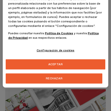
Costa Rica, mi país. Conocido por sus playas y bosques tropicales,
personalizada relacionada con tus preferencias sobre la base de
país de paz y aventura; el país del Pura Vida. Pero quienes pasan
un perfil elaborado a partir de tus hábitos de navegación (por
por San José rara vez se detienen a admirar un paisaje menos
ejemplo, páginas visitadas) y la información que nos facilites (por
ejemplo, en formularios de cursos). Puedes aceptar o rechazar
claro: la cultura de ciudad.
todas las cookies pulsando el botón correspondiente o
configurarlas mediante el enlace “Configuración de cookies”.
San José se ha convertido en una ciudad que se ofrece como
lienzo para el arte, que reúne lo mejor de nuestra cultura con las
Puedes consultar nuestra
Política de Cookies
y nuestra
Política
historias que traen quienes nos visitan.
de Privacidad
en sus respectivos enlaces.
En esta revista quiero abrir una ventana para el mundo, a las
Configuración de cookies
aventuras que suceden en las calles fuera de nuestras oficinas, los
parques que todos los fines de semana se llenan de arte y diseño,
las calles que resuenan con música del mundo.
ACEPTAR
Una ventana para que en cualquier rincón sueñen con probar el
café que servimos en cada esquina, el pura vida que es más que
RECHAZAR
playas y bosque.