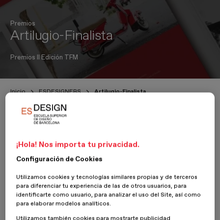
Premios
Artilugio-Finalista
Premios II Edición TFM
Inicio
ESDESIGNERS
Artilugio-Finalista
22 Octubre 2018
¡Hola! Nos importa tu privacidad.
Configuración de Cookies
Gráfico y Editorial
Utilizamos cookies y tecnologías similares propias y de terceros
para diferenciar tu experiencia de las de otros usuarios, para
La alumna Adriana Matamoros Aguilar, del
Máster en Diseño
identificarte como usuario, para analizar el uso del Site, así como
Editorial y Publicaciones Digitales
, presenta su proyecto
para elaborar modelos analíticos.
“
Artilugio, For those who long to be inspired, everywhere
”.
Utilizamos también cookies para mostrarte publicidad