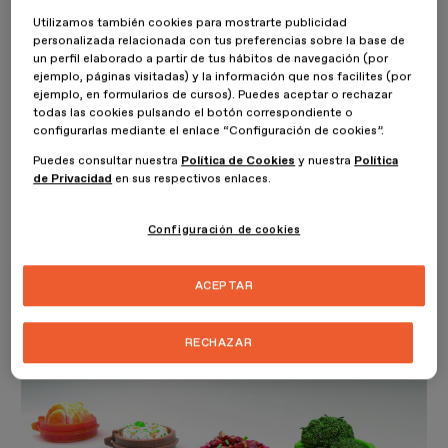
SuperCook es un Kit de elementos que ayuda a una correcta
Utilizamos también cookies para mostrarte publicidad
alimentación con porciones nutricionales adecuadas. Creemos que
personalizada relacionada con tus preferencias sobre la base de
el entorno ha creado posibilidades alimenticias increíbles pero al
un perfil elaborado a partir de tus hábitos de navegación (por
mismo tiempo ha hecho que la nutrición sea difícil en ciertos
ejemplo, páginas visitadas) y la información que nos facilites (por
ámbitos debido al desconocimiento de la misma o la dificultad de
ejemplo, en formularios de cursos). Puedes aceptar o rechazar
preparar comida nutricionalmente correcta.
todas las cookies pulsando el botón correspondiente o
configurarlas mediante el enlace “Configuración de cookies”.
El proyecto se centra en un enfoque de calidad de vida donde se
Puedes consultar nuestra
Política de Cookies
y nuestra
Política
parte del fundamento del bienestar alimenticio: Comer bien. La
de Privacidad
en sus respectivos enlaces.
diferencia de este proyecto con otros productos nutricionales es
la versatilidad en la nutrición, no se liga a ingredientes exactos
diarios como dietas complicadas ni se necesita buscar la
Configuración de cookies
información fuera de la cocina al momento de preparar los
alimentos y mucho menos complicarse al servir la comida.
ACEPTAR
Todo se hace durante la marcha en el proceso de cocinar tan solo
midiendo la comida en segundos.
RECHAZAR