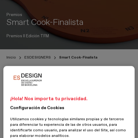
Premios
Smart Cook-Finalista
Premios II Edición TFM
Inicio
ESDESIGNERS
Smart Cook-Finalista
5 Noviembre 2018
¡Hola! Nos importa tu privacidad.
Producto
Configuración de Cookies
Los alumnos Mónica Ortiz Ruzafa, Rodrigo Ignacio Muñoz Flores y
Utilizamos cookies y tecnologías similares propias y de terceros
Juan Andres Molina Orozco, del
Máster en Diseño de Producto
,
para diferenciar tu experiencia de las de otros usuarios, para
presentan su proyecto “
Smart Cook – Comida a la medida
”.
identificarte como usuario, para analizar el uso del Site, así como
para elaborar modelos analíticos.