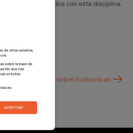
rtículos relacionados con esta disciplina.
as de otros usuarios,
icos.
as sobre la base de
rmación que nos
ando el botón
Más artículos sobre Audiovisual
enlaces.
ACEPTAR
Junio 2025
roducción audiovisual
X en 3D: cómo los efectos visuales
volucionan la producción audiovisual