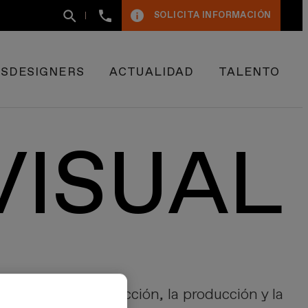
+34
SOLICITA INFORMACIÓN
93
400
50
09
ESDESIGNERS
ACTUALIDAD
TALENTO
VISUAL
ción, la preproducción, la producción y la