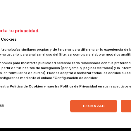
sector y encuentra en esta sección todos los a
rta tu privacidad.
 Cookies
 tecnologías similares propias y de terceros para diferenciar tu experiencia de l
omo usuario, para analizar el uso del Site, así como para elaborar modelos analít
cookies para mostrarte publicidad personalizada relacionada con tus preferenci
a partir de tus hábitos de navegación (por ejemplo, páginas visitadas) y la info
lo, en formularios de cursos). Puedes aceptar o rechazar todas las cookies puls
onfigurarlas mediante el enlace “Configuración de cookies”.
uestra
Política de Cookies
y nuestra
Política de Privacidad
en sus respectivos 
ies
RECHAZAR
13 Enero 2025
07 Mayo 2024
16 
s
El impacto de la IA en la comunicación
Retos y consejos de la p
VF
audiovisual
re