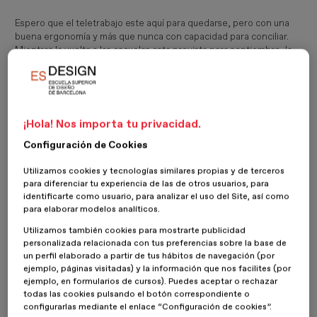
Espero que el teletrabajo este aquí para quedarse, pero con una
buena ergonomía y más que nunca con capacidad para conciliar.
Mientras la vuelta a las escuelas esta prevista para septiembre, la
vuelta a las oficinas para algunos ya es una realidad. Me gustaría
creer que después de la experiencia vivida vamos a aprovechar
para incorporar a nuestros hábitos lo que nos ha gustado y mejorar.
¿Y nuestras oficinas? Debo confesar que mi productividad aumenta
en un espacio de trabajo eso sí, con buena luz natural, con plantas
¡Hola! Nos importa tu privacidad.
a mi alrededor, con espacios dónde poder concentrarme y otros
Configuración de Cookies
más relajados en los que sociabilizar, aunque sea a distancia, con
mascarilla,… Yo creo que ambas opciones se complementan y
Utilizamos cookies y tecnologías similares propias y de terceros
pueden mejorar lo que en algunos lugares se asemejaba más a un
para diferenciar tu experiencia de las de otros usuarios, para
modelo de fábrica industrial adaptado al
openspace
.
identificarte como usuario, para analizar el uso del Site, así como
para elaborar modelos analíticos.
Utilizamos también cookies para mostrarte publicidad
personalizada relacionada con tus preferencias sobre la base de
un perfil elaborado a partir de tus hábitos de navegación (por
ejemplo, páginas visitadas) y la información que nos facilites (por
ejemplo, en formularios de cursos). Puedes aceptar o rechazar
todas las cookies pulsando el botón correspondiente o
configurarlas mediante el enlace “Configuración de cookies”.