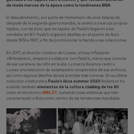
de moda marcas de la época como la londinense BIBA
.
El descubrimiento, por parte de Heinemann de unos telares de
después de la segunda guerra mundial, le animó a crear sus propios
tejidos, con tal éxito que los tejidos de Paula’s llegaron a ser
vendidos en N.Y. Paula’s organizó desfiles en el puerto de Ibiza
desde 1974 a 1997, a fin de promocionar la tienda y sus colecciones.
En 2017, el director creativo de Loewe, el muy influyente
J.W.Anderson, empezó a colaborar con Paula’s, marca que conocía
de sus veraneos de niño en la isla. La marca ibicenca cedió a
Loewe una selección de estampados recuperados de sus archivos,
así como algunos diseños de sus prendas más icónicas. En su última
colección colaborativa
Paula’s Ibiza summer 2020
Anderson ha
incluido también
elementos de la cultura
 clubbing
de los 80
como el emoticono
SMILEY
, sumando pues estéticas que han
caracterizado a Ibiza como centro de las tendencias mundiales.