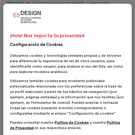
disfrutado de la isla pitiusa y se han vestido, y desnudado,
libremente en ella. Este post es un
homenaje a Ibiza, en un
verano donde toca redescubrir nuestros propios paraísos
.
¡Hola! Nos importa tu privacidad.
Finales Años 60 Los hippies y la moda ADLIB ibicenca
Configuración de Cookies
A finales de los años 60 empezaron a aparecer por la isla los
Utilizamos cookies y tecnologías similares propias y de terceros
primeros
hippies
, en busca de una vida más natural y también
para diferenciar tu experiencia de las de otros usuarios, para
atraídos por la tolerancia hacia lo distinto que caracterizaba a la
identificarte como usuario, para analizar el uso del Site, así como
población local. Muchos de los
hippies
eran artistas, y los
peluts
para elaborar modelos analíticos.
(melenudos), como les denominaban los isleños, quedaron
encantados con la indumentaria autóctona y tradicional ligada al
Utilizamos también cookies para mostrarte publicidad
personalizada relacionada con tus preferencias sobre la base de
folclore
y a un baile tradicional denominado
ball de pagès
(baile de
un perfil elaborado a partir de tus hábitos de navegación (por
payés). Las enaguas blancas, en tejidos naturales con
bordados y
ejemplo, páginas visitadas) y la información que nos facilites (por
encajes, las alpargatas
de baile, confeccionadas con una
ejemplo, en formularios de cursos). Puedes aceptar o rechazar
técnica autóctona similar al ganchillo, y los sombreros de paja,
todas las cookies pulsando el botón correspondiente o
enamoraron a estos nómadas creativos. Aligeraron ciertas prendas
configurarlas mediante el enlace “Configuración de cookies”.
volviéndolas más cómodas y libres, y lo mezclaron con otros
elementos como collares y flores, creando un estilo único que se
Puedes consultar nuestra
Política de Cookies
y nuestra
Política
conoce desde 1971 como
ADLIB
.
de Privacidad
en sus respectivos enlaces.