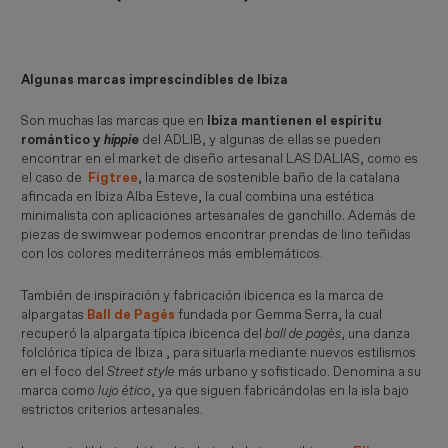
Algunas marcas imprescindibles de Ibiza
Son muchas las marcas que en
Ibiza mantienen el espíritu
romántico y
hippie
del ADLIB, y algunas de ellas se pueden
encontrar en el market de diseño artesanal LAS DALIAS, como es
el caso de
Figtree
, la marca de sostenible baño de la catalana
afincada en Ibiza Alba Esteve, la cual combina una estética
minimalista con aplicaciones artesanales de ganchillo. Además de
piezas de swimwear podemos encontrar prendas de lino teñidas
con los colores mediterráneos más emblemáticos.
También de inspiración y fabricación ibicenca es la marca de
alpargatas
Ball de Pagés
fundada por Gemma Serra, la cual
recuperó la alpargata típica ibicenca del
ball de pagès
, una danza
folclórica típica de Ibiza , para situarla mediante nuevos estilismos
en el foco del
Street style
más urbano y sofisticado. Denomina a su
marca como
lujo ético
, ya que siguen fabricándolas en la isla bajo
estrictos criterios artesanales.