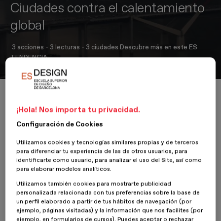
Ciudades contra el calentamiento
global
3 acciones - 3 lecturas - 3 ciudades Descubre más en este ES
TENDENCIA.
Inicio
Actualidad
Diseño espacios
Ciudades contra el calentamiento global
¡Hola! Nos importa tu privacidad.
Configuración de Cookies
Utilizamos cookies y tecnologías similares propias y de terceros
10 Enero 2024
Javier Rivera
para diferenciar tu experiencia de las de otros usuarios, para
identificarte como usuario, para analizar el uso del Site, así como
para elaborar modelos analíticos.
Javier Rivera
es Doctor en Arquitectura en el área de Urbanismo.
Con su tesis, "Hacia una nueva identidad del paisaje" obtuvo la
Utilizamos también cookies para mostrarte publicidad
calificación cum laude. Trabaja como docente colaborador en
personalizada relacionada con tus preferencias sobre la base de
diferentes universidades, entre ellas, en la Escuela Superior de
un perfil elaborado a partir de tus hábitos de navegación (por
Diseño de Barcelona, ESDESIGN, en el
Máster en Paisajismo y
ejemplo, páginas visitadas) y la información que nos facilites (por
Urbanismo Sostenible
. En la misma Escuela, también tutoriza
ejemplo, en formularios de cursos). Puedes aceptar o rechazar