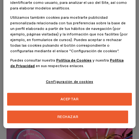
identificarte como usuario, para analizar el uso del Site, así como
comercializar en EEUU. Su estética se encuentra a años luz de la
para elaborar modelos analíticos.
que tradicionalmente asociaríamos a este ingrediente y también
escapa a la evocación de un espacio de meditación.
Utilizamos también cookies para mostrarte publicidad
personalizada relacionada con tus preferencias sobre la base de
un perfil elaborado a partir de tus hábitos de navegación (por
ejemplo, páginas visitadas) y la información que nos facilites (por
ejemplo, en formularios de cursos). Puedes aceptar o rechazar
todas las cookies pulsando el botón correspondiente o
configurarlas mediante el enlace “Configuración de cookies”.
Puedes consultar nuestra
Política de Cookies
y nuestra
Política
de Privacidad
en sus respectivos enlaces.
Configuración de cookies
ACEPTAR
RECHAZAR