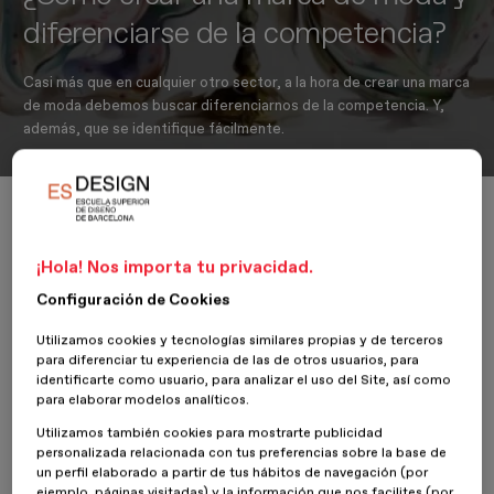
diferenciarse de la competencia?
Casi más que en cualquier otro sector, a la hora de crear una marca
de moda debemos buscar diferenciarnos de la competencia. Y,
además, que se identifique fácilmente.
Inicio
Actualidad
Diseño de moda
¿Cómo crear una marca de moda y diferenciarse de la competencia?
¡Hola! Nos importa tu privacidad.
Configuración de Cookies
23 Agosto 2019
Ana Torres
Utilizamos cookies y tecnologías similares propias y de terceros
para diferenciar tu experiencia de las de otros usuarios, para
Si te apasiona este mundo o ya tienes creada tu propia línea de
identificarte como usuario, para analizar el uso del Site, así como
para elaborar modelos analíticos.
ropa y estás pensando en lanzar tu propia marca, te damos unos
consejos para destacar sobre el resto.
Utilizamos también cookies para mostrarte publicidad
personalizada relacionada con tus preferencias sobre la base de
un perfil elaborado a partir de tus hábitos de navegación (por
¿Cómo crear una marca de moda?
ejemplo, páginas visitadas) y la información que nos facilites (por