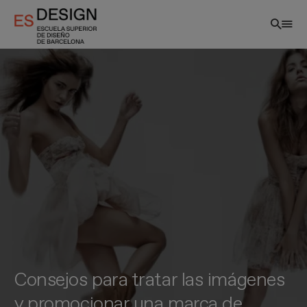
Pasar
al
contenido
principal
Consejos para tratar las imágenes
y promocionar una marca de