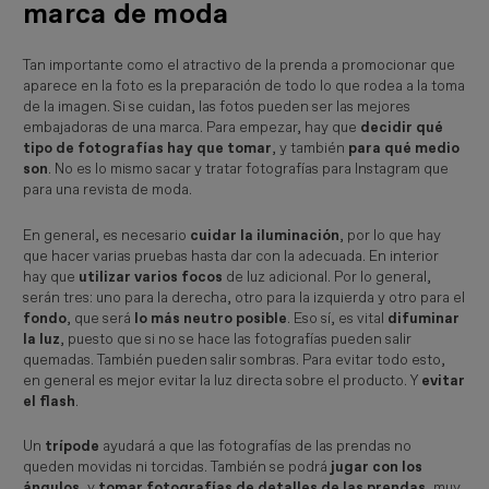
marca de moda
Tan importante como el atractivo de la prenda a promocionar que
aparece en la foto es la preparación de todo lo que rodea a la toma
de la imagen. Si se cuidan, las fotos pueden ser las mejores
embajadoras de una marca. Para empezar, hay que
decidir qué
tipo de fotografías hay que tomar
, y también
para qué medio
son
. No es lo mismo sacar y tratar fotografías para Instagram que
para una revista de moda.
En general, es necesario
cuidar la iluminación
, por lo que hay
que hacer varias pruebas hasta dar con la adecuada. En interior
hay que
utilizar varios focos
de luz adicional. Por lo general,
serán tres: uno para la derecha, otro para la izquierda y otro para el
fondo
, que será
lo más neutro posible
. Eso sí, es vital
difuminar
la luz
, puesto que si no se hace las fotografías pueden salir
quemadas. También pueden salir sombras. Para evitar todo esto,
en general es mejor evitar la luz directa sobre el producto. Y
evitar
el flash
.
Un
trípode
ayudará a que las fotografías de las prendas no
queden movidas ni torcidas. También se podrá
jugar con los
ángulos
, y
tomar fotografías de detalles de las prendas
, muy