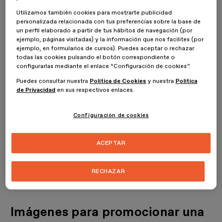
su tratamiento posterior, que la dejará lista para mostrarla en el
Utilizamos también cookies para mostrarte publicidad
medio que se desee. Si las sacas y tratas de manera adecuada
personalizada relacionada con tus preferencias sobre la base de
tanto a la imagen de marca como al medio en el que se mostrarán,
un perfil elaborado a partir de tus hábitos de navegación (por
pueden ser vitales para promocionar una marca de moda.
ejemplo, páginas visitadas) y la información que nos facilites (por
ejemplo, en formularios de cursos). Puedes aceptar o rechazar
todas las cookies pulsando el botón correspondiente o
configurarlas mediante el enlace “Configuración de cookies”.
Puedes consultar nuestra
Política de Cookies
y nuestra
Política
de Privacidad
en sus respectivos enlaces.
Configuración de cookies
ACEPTAR
RECHAZAR
Imágenes para promocionar una