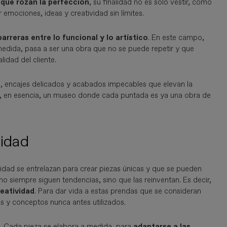
 que rozan la perfección
, su finalidad no es solo vestir, como
emociones, ideas y creatividad sin límites.
arreras entre lo funcional y lo artístico
. En este campo,
medida, pasa a ser una obra que no se puede repetir y que
alidad del cliente.
no, encajes delicados y acabados impecables que elevan la
es, en esencia, un museo donde cada puntada es ya una obra de
vidad
ividad se entrelazan para crear piezas únicas y que se pueden
 siempre siguen tendencias, sino que las reinventan. Es decir,
reatividad
. Para dar vida a estas prendas que se consideran
as y conceptos nunca antes utilizados.
es. Cada pieza se elabora a medida, para
adaptarse a las