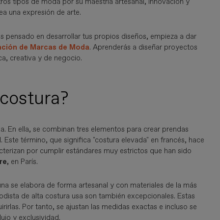
otros tipos de moda por su maestría artesanal, innovación y
ea una expresión de arte.
as pensado en desarrollar tus propios diseños, empieza a dar
ación de Marcas de Moda
. Aprenderás a diseñar proyectos
ca, creativa y de negocio.
 costura?
. En ella, se combinan tres elementos para crear prendas
d
. Este término, que significa "costura elevada" en francés, hace
cterizan por cumplir estándares muy estrictos que han sido
re,
en París.
na se elabora de forma artesanal y con materiales de la más
odista de alta costura usa son también excepcionales. Estas
rirlas. Por tanto, se ajustan las medidas exactas e incluso se
ujo y exclusividad.