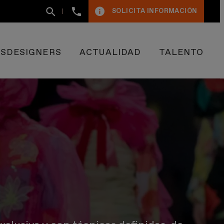
+34
SOLICITA INFORMACIÓN
93
400
50
09
ESDESIGNERS
ACTUALIDAD
TALENTO