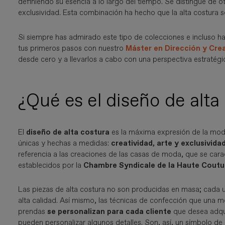
definiendo su esencia a lo largo del tiempo. Se distingue de 
exclusividad. Esta combinación ha hecho que la alta costura s
Si siempre has admirado este tipo de colecciones e incluso h
tus primeros pasos con nuestro
Máster en
Dirección y Cre
desde cero y a llevarlos a cabo con una
perspectiva estratégi
¿Qué es el diseño de alta
El
diseño de alta costura
es la máxima expresión de la moda
únicas y hechas a medidas:
creatividad, arte y exclusivida
referencia a las creaciones de las casas de moda, que se cara
establecidos por la
Chambre Syndicale de la Haute Coutu
Las piezas de alta costura no son producidas en masa; cada u
alta calidad. Así mismo, las técnicas de confección que una m
prendas
se personalizan para cada cliente
que desea adqui
pueden personalizar algunos detalles. Son, así, un símbolo de l