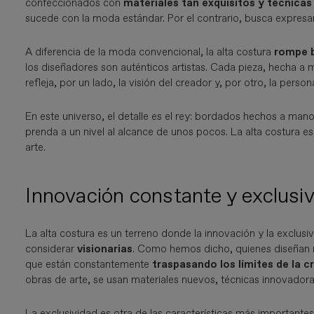
confeccionados con
materiales tan exquisitos y técnicas
sucede con la moda estándar. Por el contrario, busca expresar 
A diferencia de la moda convencional, la alta costura
rompe b
los diseñadores son auténticos artistas. Cada pieza, hecha a 
refleja, por un lado, la visión del creador y, por otro, la person
En este universo, el detalle es el rey: bordados hechos a ma
prenda a un nivel al alcance de unos pocos. La alta costura 
arte.
Innovación constante y exclusi
La alta costura es un terreno donde la innovación y la exclus
considerar
visionarias
. Como hemos dicho, quienes diseñan no
que están constantemente
traspasando los límites de la c
obras de arte, se usan materiales nuevos, técnicas innovador
La exclusividad es otra de las características más important