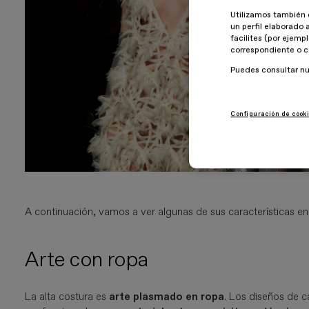
Utilizamos también 
un perfil elaborado 
facilites (por ejemp
correspondiente o c
Puedes consultar n
Configuración de cook
A continuación, vamos a ver algunas de sus características en
Arte con ropa
La alta costura es
arte plasmado en ropa
. Los diseños de c