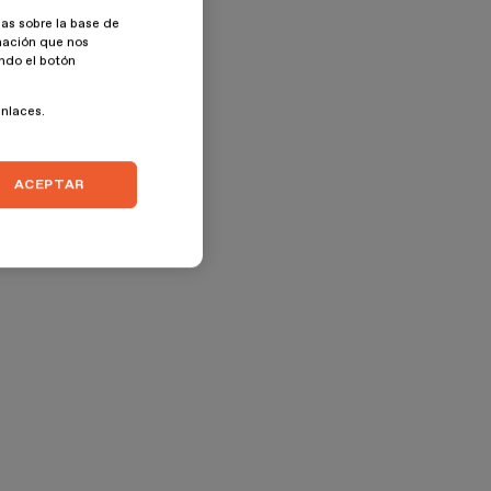
as sobre la base de
rmación que nos
ando el botón
enlaces.
ACEPTAR