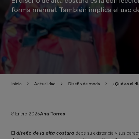
El diseño de alta costura es la confecci
forma manual. También implica el uso de 
Inicio
Actualidad
Diseño de moda
¿Qué es el d
8 Enero 2025
Ana Torres
El
diseño de la alta costura
debe su existencia y sus caract