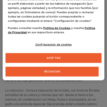
como cada vez más fuera de la pasarela.
un perfil elaborado a partir de tus hábitos de navegación (por
ejemplo, páginas visitadas) y la información que nos facilites (por
Edesign estuvo y como siempre os pasamos un resumen de lo
ejemplo, en formularios de cursos). Puedes aceptar o rechazar
todas las cookies pulsando el botón correspondiente o
mejor de la edición, esperamos que os guste.
configurarlas mediante el enlace “Configuración de cookies”.
Puedes consultar nuestra
Política de Cookies
y nuestra
Política
de Privacidad
en sus respectivos enlaces.
LOS PREMIOS
Configuración de cookies
MANS CONCEPT
ACEPTAR
La marca de moda masculina del jovencísimo diseñador sevillano
Jaime Álvarez, se llevó el premio al mejor diseñador emergente.
RECHAZAR
Álvarez acabó sus estudios en 2017, con tan solo 24 años y es la
tercera vez que gana este premio de la pasarela 080.
La colección, toma su inspiración de la India, con motivos florales
extraídos de su cultura y colores que van desde el tierra a los
marinos, en combinación con limas, fucsia y anaranjados, en un
guiño a la venta de especias. Sus prendas están a medio camino