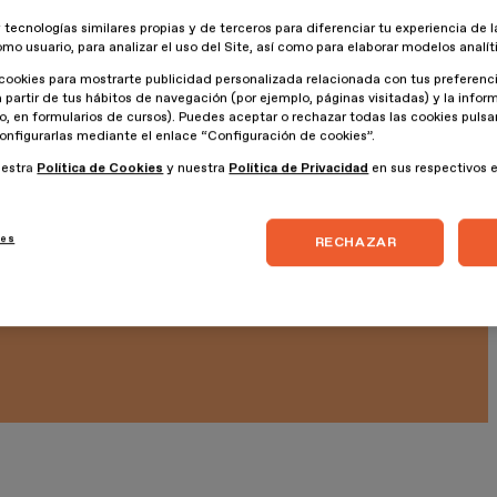
 tecnologías similares propias y de terceros para diferenciar tu experiencia de l
omo usuario, para analizar el uso del Site, así como para elaborar modelos analít
cookies para mostrarte publicidad personalizada relacionada con tus preferenci
a partir de tus hábitos de navegación (por ejemplo, páginas visitadas) y la info
lo, en formularios de cursos). Puedes aceptar o rechazar todas las cookies puls
onfigurarlas mediante el enlace “Configuración de cookies”.
tos estás involucrado?
uestra
Política de Cookies
y nuestra
Política de Privacidad
en sus respectivos 
as especializadas en México que está presente en todo el
ies
RECHAZAR