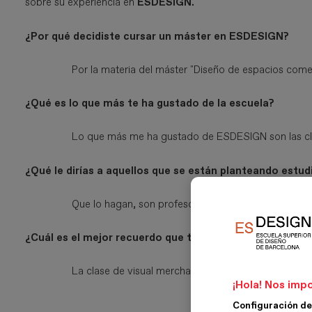
sobre su experiencia en
ESDESIGN.
¿Por qué decidiste cursar un máster en ESDESIGN?
Por la materia del máster "Diseño de espacios comer
¿Qué es lo que más te ha gustado de la escuela?
Lo que más me ha gustado de ESDESIGN son las cla
¿Qué le dirías a aquellos que se están planteando estu
Que lo hagan, son profesores con mucha experienci
¿Cuál es el mejor recuerdo que te llevas de esta experi
La clase de visual merchandising y escaparatismo 
¡Hola! Nos impo
Configuración de