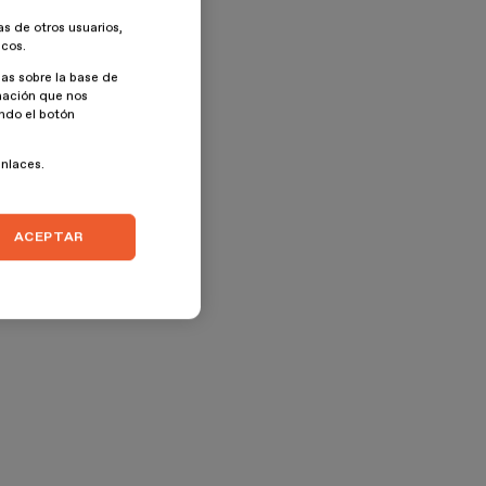
as de otros usuarios,
icos.
as sobre la base de
rmación que nos
ando el botón
enlaces.
ACEPTAR