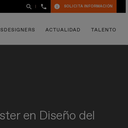
+34
SOLICITA INFORMACIÓN
93
400
50
09
ESDESIGNERS
ACTUALIDAD
TALENTO
ter en Diseño del