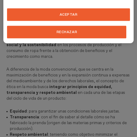
ACEPTAR
¿Qué es la moda ética?
RECHAZAR
La
moda ética
es un enfoque que da
prioridad a la justicia
social y la sostenibilidad
en los procesos de producción y el
consumo de ropa frente a la obtención de beneficios y el
crecimiento como marca.
A diferencia de la moda convencional, que se centra en la
maximización de beneficios y en la expansión continua a expensas
del medioambiente y de los derechos laborales, el concepto de
ética en la moda busca
integrar principios de equidad,
transparencia y respeto ambiental
en cada una de las etapas
del ciclo de vida de un producto:
Equidad
: para garantizar unas condiciones laborales justas.
Transparencia
: con el fin de saber al detalle cómo se ha
fabricado la prenda (origen de las materias primas y criterios de
producción).
Respeto ambiental
: teniendo como objetivo minimizar el