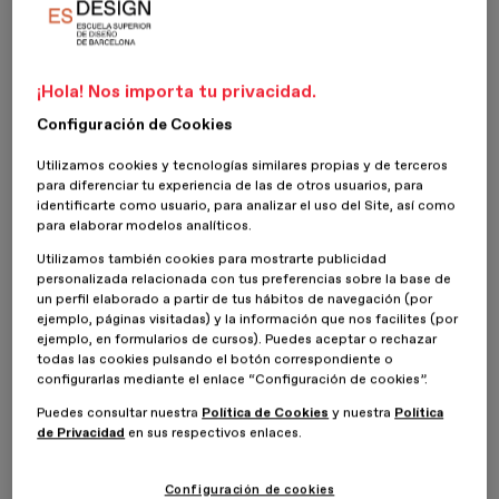
problemáticas que estamos viviendo.
Hoy hablaremos sobre este concepto y de otros como la
moda
ecológica y la sostenibilidad
en el sector. Si bien consiste en un
¡Hola! Nos importa tu privacidad.
nuevo enfoque y concepción de la industria, también se concibe
como una estrategia que surge a partir de las necesidades actuales
Configuración de Cookies
de conectar con consumidores cada vez más conscientes. Si
quieres aprender más sobre gestión de empresas textiles, te
Utilizamos cookies y tecnologías similares propias y de terceros
recomendamos nuestro
Máster en Dirección y Creación de
para diferenciar tu experiencia de las de otros usuarios, para
identificarte como usuario, para analizar el uso del Site, así como
Marcas de Moda
.
para elaborar modelos analíticos.
Utilizamos también cookies para mostrarte publicidad
personalizada relacionada con tus preferencias sobre la base de
un perfil elaborado a partir de tus hábitos de navegación (por
ejemplo, páginas visitadas) y la información que nos facilites (por
ejemplo, en formularios de cursos). Puedes aceptar o rechazar
todas las cookies pulsando el botón correspondiente o
configurarlas mediante el enlace “Configuración de cookies”.
Puedes consultar nuestra
Política de Cookies
y nuestra
Política
de Privacidad
en sus respectivos enlaces.
Configuración de cookies