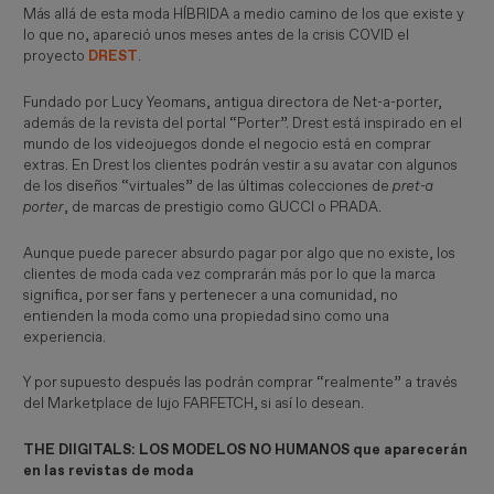
Más allá de esta moda HÍBRIDA a medio camino de los que existe y
lo que no, apareció unos meses antes de la crisis COVID el
proyecto
DREST
.
Fundado por Lucy Yeomans, antigua directora de Net-a-porter,
además de la revista del portal “Porter”. Drest está inspirado en el
mundo de los videojuegos donde el negocio está en comprar
extras. En Drest los clientes podrán vestir a su avatar con algunos
de los diseños “virtuales” de las últimas colecciones de
pret-a 
porter
, de marcas de prestigio como GUCCI o PRADA.
Aunque puede parecer absurdo pagar por algo que no existe, los
clientes de moda cada vez comprarán más por lo que la marca
significa, por ser fans y pertenecer a una comunidad, no
entienden la moda como una propiedad sino como una
experiencia.
Y por supuesto después las podrán comprar “realmente” a través
del Marketplace de lujo FARFETCH, si así lo desean.
THE DIIGITALS: LOS MODELOS NO HUMANOS que aparecerán
en las revistas de moda