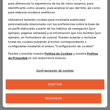
REPENSAR o ACELERAR procesos que en realidad ya estaban en
para diferenciar tu experiencia de las de otros usuarios, para
identificarte como usuario, para analizar el uso del Site, así como
la vanguardia de la moda.
para elaborar modelos analíticos.
Ahora parece que el modelo masivo, basado en el consumo rápido,
Utilizamos también cookies para mostrarte publicidad
lo que conocemos como
fast fashion
ha muerto, o está
personalizada relacionada con tus preferencias sobre la base de
profundamente herido, y además era, ahora todos lo vemos, un
un perfil elaborado a partir de tus hábitos de navegación (por
sector destructor del planeta. Debemos ser más eficientes y sobre
ejemplo, páginas visitadas) y la información que nos facilites (por
todo más digitales. La crisis sanitaria se ha intentado paliar con
ejemplo, en formularios de cursos). Puedes aceptar o rechazar
tecnología y parece que la recuperación económica pasará por ahí.
todas las cookies pulsando el botón correspondiente o
configurarlas mediante el enlace “Configuración de cookies”.
La unión entre moda y tecnología no es nueva, de hecho pre-
Puedes consultar nuestra
Política de Cookies
y nuestra
Política
pandemia en pleno debate sobre la crisis ecológica sufrió un gran
de Privacidad
en sus respectivos enlaces.
impulso y escenarios de futuro que parecían un poco de ciencia
ficción empezaron a darse a conocer….la moda digital empezó a
configurarse como un modelo de negocio nuevo…pero, ¿qué es?
Configuración de cookies
¿Pagaremos por lo que en realidad no existe? ¿Por moda
virtual?.....este post quiere dar respuesta a todo esto.
ACEPTAR
Entendemos por moda digital toda aquella que se basa en lo digital
y tiene por lo menos una parte de irrealidad creada con
RECHAZAR
tecnología. Vamos a ver varios ejemplos para conocer su
dimensión: