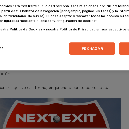
cookies para mostrarte publicidad personalizada relacionada con tus preferenci
a partir de tus hábitos de navegación (por ejemplo, páginas visitadas) y la info
las cosas es la
creación de relaciones
. De las relaciones
lo, en formularios de cursos). Puedes aceptar o rechazar todas las cookies puls
sorprender incluso a ti. Cuando tratas con una empresa tienes
onfigurarlas mediante el enlace “Configuración de cookies”.
relaciones que hay que alimentar.
uestra
Política de Cookies
y nuestra
Política de Privacidad
en sus respectivos 
ies
RECHAZAR
uctos innovadores
: que cuando vean tu producto se
oción.
entir algo. De esa forma, enganchará con tu comunidad.