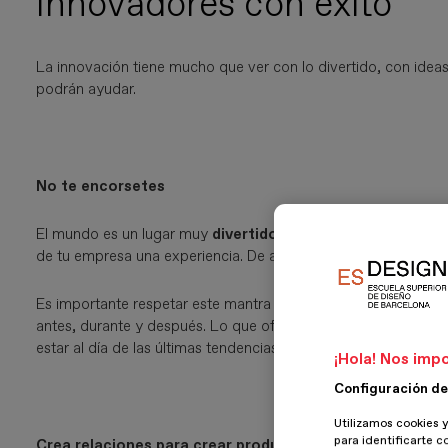
innovadores con éxito
La innovación tiene mucho que ver con lo divertido, con ideas 
podrán ayudar.
No te encorsetes
El mundo es un lugar muy
divertido
, y tu empresa tiene que s
de tu empresa una experiencia. De ahí pueden nacer un mon
Es importante respetar este mantra y
valorar las experienci
antes, durante y después. Lo que ofrecemos tiene que ser div
estar al día de las últimas tendencias en el sector.
¡Hola! Nos impo
Configuración de
Utilizamos cookies y
para identificarte c
Crea relaciones para crear productos innovadores