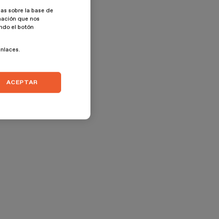
as sobre la base de
rmación que nos
ando el botón
enlaces.
ACEPTAR