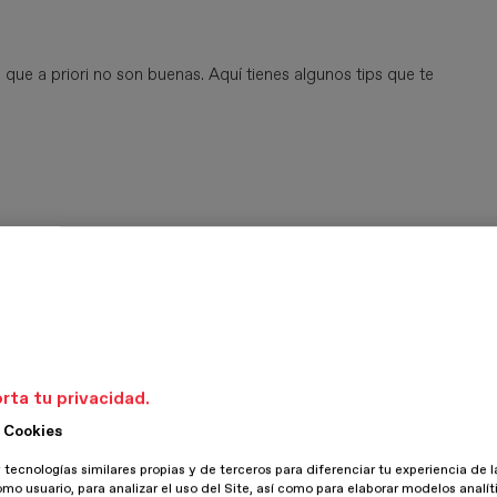
que a priori no son buenas. Aquí tienes algunos tips que te
er parte de él. Tienes que pasártelo bien, sentirte bien y hacer
tón de
ideas para crear productos innovadores.
as
que ofrecen nuestros productos y servicios. Hablamos de
ertido, nada de cosas pasadas de moda o aburridas. Es vital
rta tu privacidad.
 Cookies
 tecnologías similares propias y de terceros para diferenciar tu experiencia de l
omo usuario, para analizar el uso del Site, así como para elaborar modelos analít